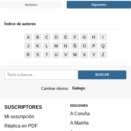
Anterior
Siguiente
Índice de autores
A
B
C
D
E
F
G
H
I
J
K
L
M
N
Ñ
O
P
Q
R
S
T
U
V
W
X
Y
Z
Cambiar idioma:
Galego
EDICIONES
SUSCRIPTORES
A Coruña
Mi suscripción
A Mariña
Réplica en PDF