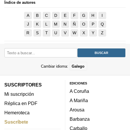
Índice de autores
A
B
C
D
E
F
G
H
I
J
K
L
M
N
Ñ
O
P
Q
R
S
T
U
V
W
X
Y
Z
Cambiar idioma:
Galego
EDICIONES
SUSCRIPTORES
A Coruña
Mi suscripción
A Mariña
Réplica en PDF
Arousa
Hemeroteca
Barbanza
Suscríbete
Carballo