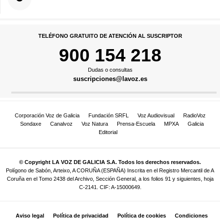
TELÉFONO GRATUITO DE ATENCIÓN AL SUSCRIPTOR
900 154 218
Dudas o consultas
suscripciones@lavoz.es
Corporación Voz de Galicia
Fundación SRFL
Voz Audiovisual
RadioVoz
Sondaxe
Canalvoz
Voz Natura
Prensa-Escuela
MPXA
Galicia
Editorial
© Copyright LA VOZ DE GALICIA S.A. Todos los derechos reservados.
Polígono de Sabón, Arteixo, A CORUÑA (ESPAÑA) Inscrita en el Registro Mercantil de A
Coruña en el Tomo 2438 del Archivo, Sección General, a los folios 91 y siguientes, hoja
C-2141. CIF: A-15000649.
Aviso legal
Política de privacidad
Política de cookies
Condiciones