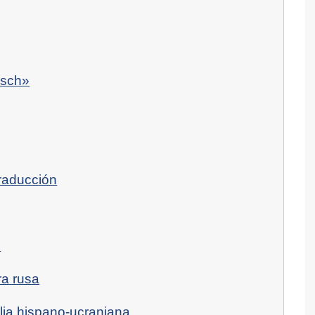
rsch»
raducción
s
ra rusa
ilia hispano-ucraniana