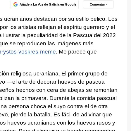
Añade a La Voz de Galicia en Google
Comentar ·
s ucranianos destacan por su estilo bélico. Los
r los artistas reflejan el espíritu guerrero y el
 ilustrar la peculiaridad de la Pascua del 2022
 que se reproducen las imágenes más
s/hrystos-voskres-meme
. Me parece que
ión religiosa ucraniana. El primer grupo de
vo
—el arte de decorar huevos de pascua
seños hechos con cera de abejas se remontan
bolizan la primavera. Durante la comida pascual
na persona choca el suyo contra el de otra
o, pierde la batalla. Es fácil de adivinar que
los huevos ucranianos con los huevos rusos y
n rotos. Para distinguir qué bando representan