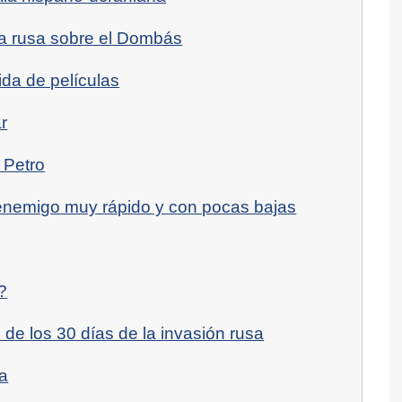
va rusa sobre el Dombás
ida de películas
r
 Petro
enemigo muy rápido y con pocas bajas
?
de los 30 días de la invasión rusa
a