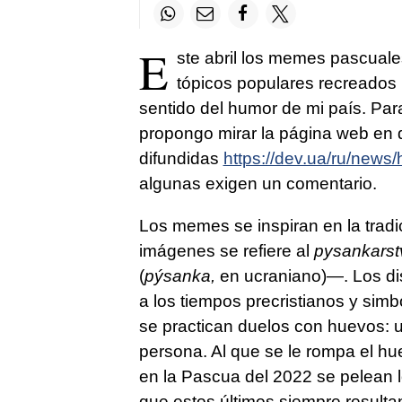
E
ste abril los memes pascuale
tópicos populares recreados po
sentido del humor de mi país. Para
propongo mirar la página web en
difundidas
https://dev.ua/ru/new
algunas exigen un comentario.
Los memes se inspiran en la tradic
imágenes se refiere al
pysankarst
(
pýsanka,
en ucraniano)—. Los di
a los tiempos precristianos y sim
se practican duelos con huevos: u
persona. Al que se le rompa el huev
en la Pascua del 2022 se pelean 
que estos últimos siempre resulta