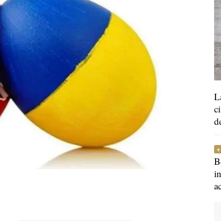
L
c
d
B
i
a