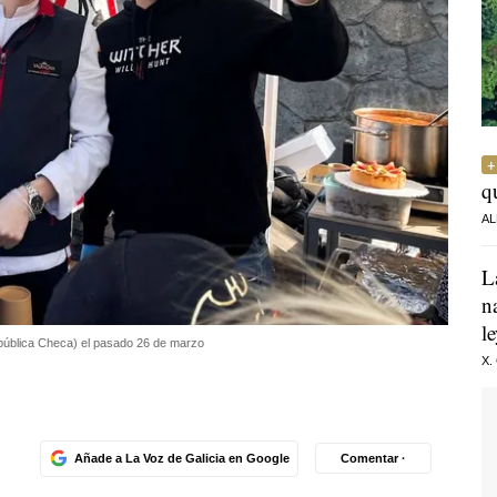
q
AL
L
n
l
pública Checa) el pasado 26 de marzo
X.
Añade a La Voz de Galicia en Google
Comentar ·