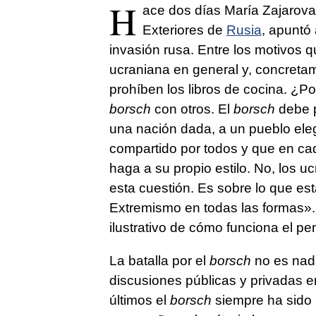
H
ace dos días María Zajarova,
Exteriores de
Rusia
, apuntó
invasión rusa. Entre los motivos que
ucraniana en general y, concret
prohíben los libros de cocina. ¿P
borsch
con otros. El
b
orsch
debe p
una nación dada, a un pueblo ele
compartido por todos y que en ca
haga a su propio estilo. No, los 
esta cuestión. Es sobre lo que e
Extremismo en todas las formas».
ilustrativo de cómo funciona el p
La batalla por el
borsch
no es nad
discusiones públicas y privadas en
últimos el
borsch
siempre ha sido 