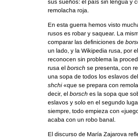
sus sueños: el país sin lengua y c
remolacha roja.
En esta guerra hemos visto mucha
rusos es robar y saquear. La mism
comparar las definiciones de
bors
un lado, y la Wikipedia rusa, por 
reconocen sin problema la proced
rusa el
borsch
se presenta, con re
una sopa de todos los eslavos del 
shchi
«que se prepara con remolac
decir, el
borsch
es la sopa que sob
eslavos y solo en el segundo lug
siempre, todo empieza con «jueg
acaba con un robo banal.
El discurso de María Zajarova ref