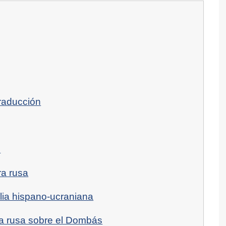
raducción
s
ra rusa
ilia hispano-ucraniana
va rusa sobre el Dombás