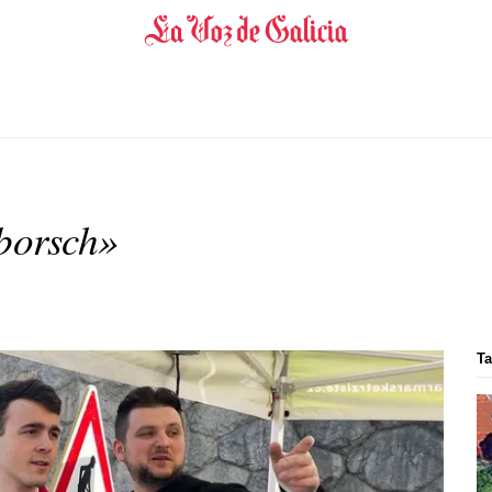
«borsch»
Ta