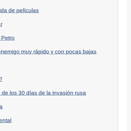
ida de películas
r
 Petro
enemigo muy rápido y con pocas bajas
?
de los 30 días de la invasión rusa
a
ental