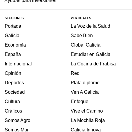
Ayudas para inversiones
SECCIONES
VERTICALES
Portada
La Voz de la Salud
Galicia
Sabe Bien
Economía
Global Galicia
España
Estudiar en Galicia
Internacional
La Cocina de Frabisa
Opinión
Red
Deportes
Plata o plomo
Sociedad
Ven A Galicia
Cultura
Enfoque
Gráficos
Vive el Camino
Somos Agro
La Mochila Roja
Somos Mar
Galicia Innova