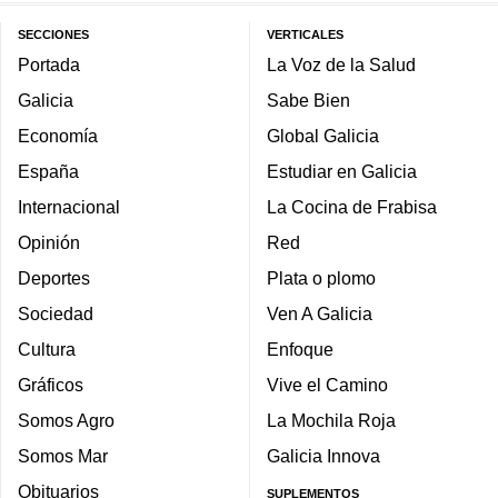
SECCIONES
VERTICALES
Portada
La Voz de la Salud
Galicia
Sabe Bien
Economía
Global Galicia
España
Estudiar en Galicia
Internacional
La Cocina de Frabisa
Opinión
Red
Deportes
Plata o plomo
Sociedad
Ven A Galicia
Cultura
Enfoque
Gráficos
Vive el Camino
Somos Agro
La Mochila Roja
Somos Mar
Galicia Innova
Obituarios
SUPLEMENTOS