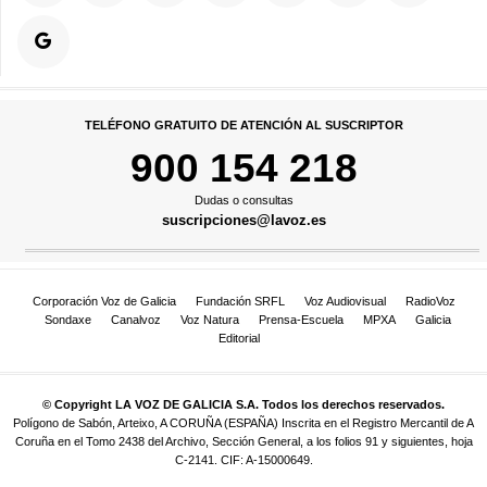
TELÉFONO GRATUITO DE ATENCIÓN AL SUSCRIPTOR
900 154 218
Dudas o consultas
suscripciones@lavoz.es
Corporación Voz de Galicia
Fundación SRFL
Voz Audiovisual
RadioVoz
Sondaxe
Canalvoz
Voz Natura
Prensa-Escuela
MPXA
Galicia
Editorial
© Copyright LA VOZ DE GALICIA S.A. Todos los derechos reservados.
Polígono de Sabón, Arteixo, A CORUÑA (ESPAÑA) Inscrita en el Registro Mercantil de A
Coruña en el Tomo 2438 del Archivo, Sección General, a los folios 91 y siguientes, hoja
C-2141. CIF: A-15000649.