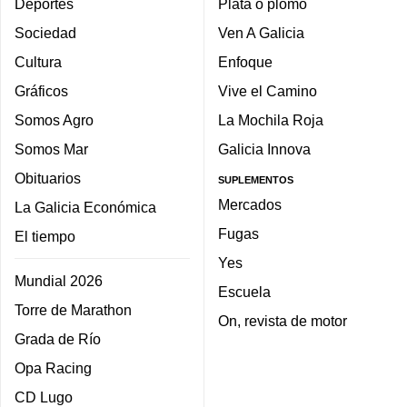
Deportes
Plata o plomo
Sociedad
Ven A Galicia
Cultura
Enfoque
Gráficos
Vive el Camino
Somos Agro
La Mochila Roja
Somos Mar
Galicia Innova
Obituarios
SUPLEMENTOS
Mercados
La Galicia Económica
Fugas
El tiempo
Yes
Mundial 2026
Escuela
Torre de Marathon
On, revista de motor
Grada de Río
Opa Racing
CD Lugo