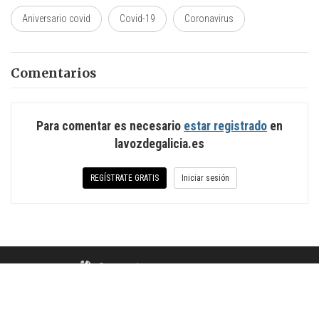
Aniversario covid
Covid-19
Coronavirus
Comentarios
Para comentar es necesario
estar registrado
en
lavozdegalicia.es
REGÍSTRATE GRATIS
Iniciar sesión
© Copyright
LA VOZ DE GALICIA S.A.
Aviso legal
Política de privacidad
Política de cookies
Condiciones generales
Configuración de cookies