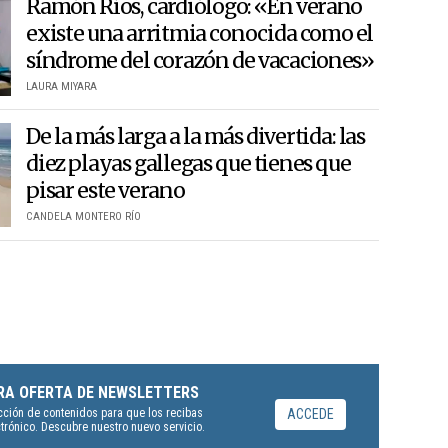
Ramón Ríos, cardiólogo: «En verano
existe una arritmia conocida como el
síndrome del corazón de vacaciones»
LAURA MIYARA
De la más larga a la más divertida: las
diez playas gallegas que tienes que
pisar este verano
CANDELA MONTERO RÍO
RA OFERTA DE NEWSLETTERS
ACCEDE
cción de contenidos para que los recibas
rónico. Descubre nuestro nuevo servicio.