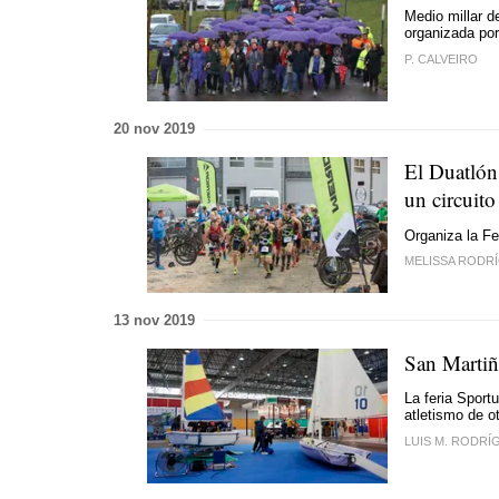
Medio millar d
organizada por
P. CALVEIRO
20 nov 2019
El Duatlón
un circuito
Organiza la Fe
MELISSA RODR
13 nov 2019
San Martiñ
La feria Sportu
atletismo de o
LUIS M. RODRÍ