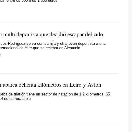
lan entre os 300 e os 1.500 euros
 multi deportista que decidió escapar del zulo
cos Rodríguez se va con su hija y otra joven deportista a una
ternacional de élite que se celebra en Alemania
A
 abarca ochenta kilómetros en Leiro y Avión
ueba de triatlón tiene un sector de natación de 1,2 kilómetros, 65
14 de carrera a pie