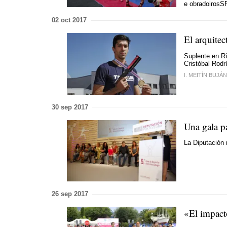
e obradoiros
S
02 oct 2017
El arquite
Suplente en Rí
Cristóbal Rodr
I. MEITÍN BUJÁN
30 sep 2017
Una gala pa
La Diputación
26 sep 2017
«El impact