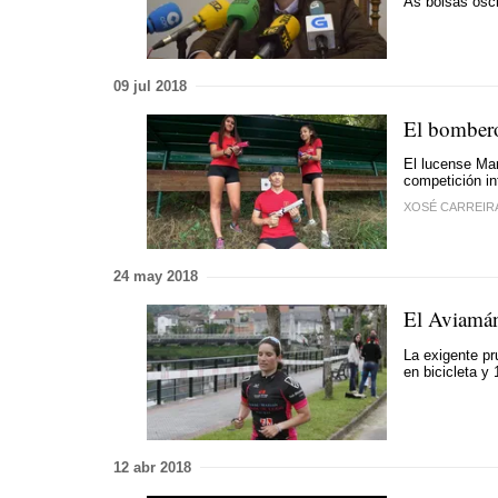
As bolsas osci
09 jul 2018
El bombero
El lucense Mar
competición in
XOSÉ CARREIR
24 may 2018
El Aviamán
La exigente pr
en bicicleta y 
12 abr 2018