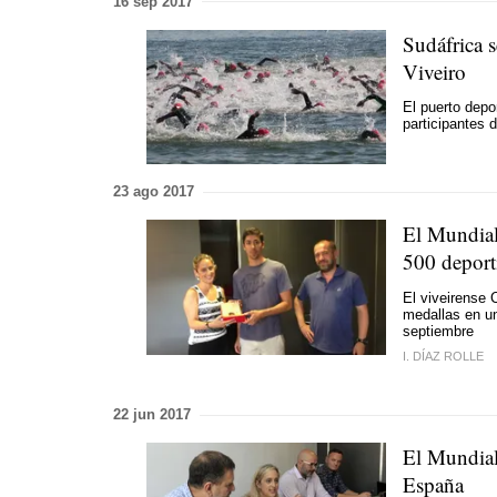
16 sep 2017
Sudáfrica s
Viveiro
El puerto depo
participantes 
23 ago 2017
El Mundial 
500 deport
El viveirense 
medallas en un
septiembre
I. DÍAZ ROLLE
22 jun 2017
El Mundial 
España