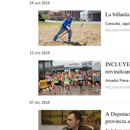
24 oct 2019
La billard
Consulta, aquí
MELISSA RODR
13 oct 2019
INCLUYE Á
reivindica
Amador Pena ga
MELISSA RODR
07 dic 2018
A Deputaci
provincia 