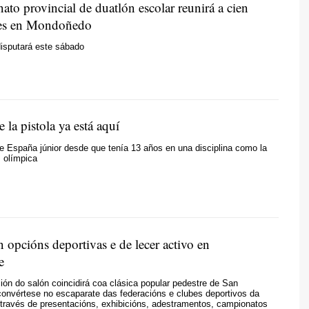
to provincial de duatlón escolar reunirá a cien
tes en Mondoñedo
disputará este sábado
e la pistola ya está aquí
 España júnior desde que tenía 13 años en una disciplina como la
s olímpica
n opcións deportivas
e de lecer activo en
e
ción do salón coincidirá coa clásica popular pedestre de San
convértese no escaparate das federacións e clubes deportivos da
través de presentacións, exhibicións, adestramentos, campionatos