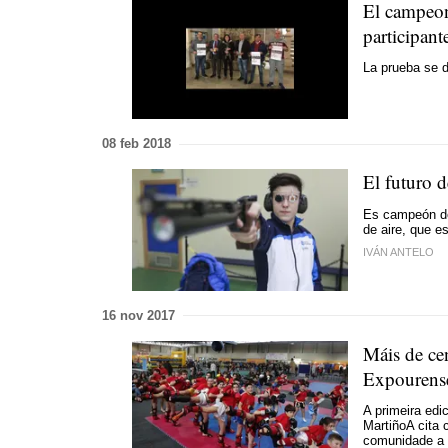
El campeona
participan
La prueba se 
08 feb 2018
El futuro d
Es campeón de
de aire, que e
IVÁN ANTELO
16 nov 2017
Máis de ce
Expourens
A primeira edi
Martiño
A cita 
comunidade a 