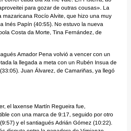
 aproveitei para gozar de outras cousas
». La
a mazaricana Rocío Alvite, que hizo una muy
na Inés Papín (40:55). No estuvo la nueva
ola Costa da Morte, Tina Fernández, de
ntiagués Amador Pena volvió a vencer con un
tada la llegada a meta con un Rubén Insua de
(33:05). Juan Álvarez, de Camariñas, ya llegó
r, el laxense Martín Regueira fue,
ible con una marca de 9:17, seguido por otro
 (9:57) y el santiagués Adrián Gómez (10:22).
ás disputa entre la ganadora de Vimianzo,