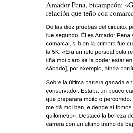
Amador Pena, bicampeón: «
G
relación que teño coa comarc
De las diez pruebas del circuito, 
fue segundo. Él es Amador Pena y
comarcal, si bien la primera fue c
la 5K. «
Era un reto persoal pola r
tiña moi claro se ía poder estar e
sábado], por exemplo, aínda corr
Sobre la última carrera ganada en 
conservador. Estaba un pouco car
que preparara moito o percorrido
me dá moi ben, e dende aí fomos x
quilómetro
». Destacó la belleza de
carrera con un último tramo de b