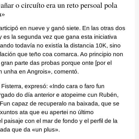
añar o circuíto era un reto persoal pola
a
»
participó en nueve y ganó siete. En las otras dos
 es la segunda vez que gana esta iniciativa
uando todavía no existía la distancia 10K, sino
elación que teño coa comarca. Ao principio non
n gran parte das probas porque onte [por el
ín unha en Angrois
», comentó.
Fisterra, expresó: «
Indo cara o faro fun
gado do día anterior e atopeime cun Rubén,
. Fun capaz de recuperalo na baixada, que se
untos ata que eu apertei no último
l paisaje con el mar de fondo y el perfil de la
ajada
que da «un plus
».