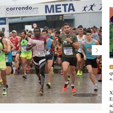
q
AL
X
E
a
l