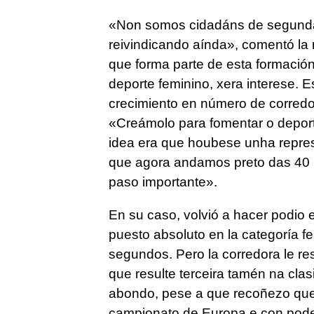
«
Non somos cidadáns de segunda
reivindicando aínda
», comentó la 
que forma parte de esta formación
deporte feminino, xera interese. 
crecimiento en número de corred
«
Creámolo para fomentar o deporte
idea era que houbese unha repres
que agora andamos preto das 40 
paso importante
».
En su caso, volvió a hacer podio e
puesto absoluto en la categoría 
segundos. Pero la corredora le rest
que resulte terceira tamén na clasi
abondo, pese a que recoñezo que 
campionato de Europa e con poder 