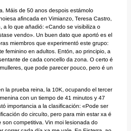
. Máis de 50 anos despois estámolo
noiesa afincada en Vimianzo, Teresa Castro,
, a lo que añadió: «
Cando se visibiliza o
Estase vendo
». Un buen dato que aportó es el
oras miembros que experimentó este grupo:
 feminino en adultos. Entón, ao principio, a
entante de cada concello da zona. O certo é
mulleres, que pode parecer pouco, pero é un
n la prueba reina, la 10K, ocupando el tercer
femenina con un tiempo de 41 minutos y 47
ó importancia a la clasificación: «
Pode ser
ficación do circuíto, pero para min estar xa é
son competitiva. Vin moi lesionada do
correr cada día xa me vale. En Fisterra, ao