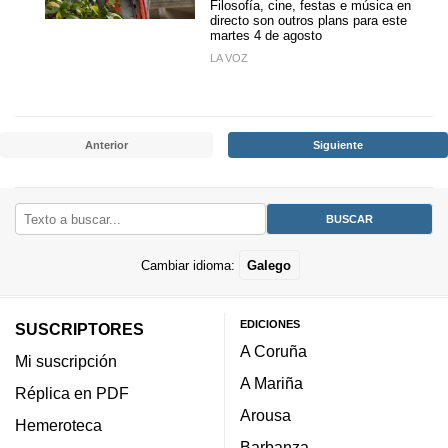
Filosofía, cine, festas e música en
directo son outros plans para este
martes 4 de agosto
LA VOZ
Anterior
Siguiente
Cambiar idioma:
Galego
EDICIONES
SUSCRIPTORES
A Coruña
Mi suscripción
A Mariña
Réplica en PDF
Arousa
Hemeroteca
Barbanza