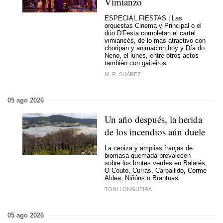
Vimianzo
ESPECIAL FIESTAS | Las
orquestas Cinema y Principal o el
dúo D'Festa completan el cartel
vimiancés, de lo más atractivo con
choripán y animación hoy y Día do
Neno, el lunes, entre otros actos
también con gaiteiros
M. R. SUÁREZ
05 ago 2026
Un año después, la herida
de los incendios aún duele
La ceniza y amplias franjas de
biomasa quemada prevalecen
sobre los brotes verdes en Balarés,
O Couto, Currás, Carballido, Corme
Aldea, Niñóns o Brantuas
TONI LONGUEIRA
05 ago 2026