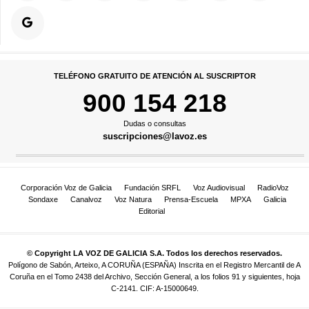
TELÉFONO GRATUITO DE ATENCIÓN AL SUSCRIPTOR
900 154 218
Dudas o consultas
suscripciones@lavoz.es
Corporación Voz de Galicia
Fundación SRFL
Voz Audiovisual
RadioVoz
Sondaxe
Canalvoz
Voz Natura
Prensa-Escuela
MPXA
Galicia
Editorial
© Copyright LA VOZ DE GALICIA S.A. Todos los derechos reservados.
Polígono de Sabón, Arteixo, A CORUÑA (ESPAÑA) Inscrita en el Registro Mercantil de A
Coruña en el Tomo 2438 del Archivo, Sección General, a los folios 91 y siguientes, hoja
C-2141. CIF: A-15000649.