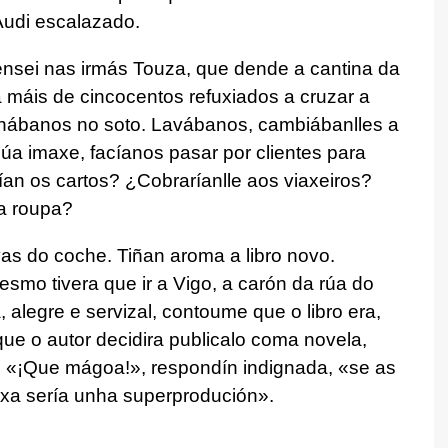
Audi escalazado.
nsei nas irmás Touza, que dende a cantina da
 máis de cincocentos refuxiados a cruzar a
chábanos no soto. Lavábanos, cambiábanlles a
úa imaxe, facíanos pasar por clientes para
an os cartos? ¿Cobraríanlle aos viaxeiros?
a roupa?
as do coche. Tiñan aroma a libro novo.
mo tivera que ir a Vigo, a carón da rúa do
, alegre e servizal, contoume que o libro era,
que o autor decidira publicalo coma novela,
o. «¡Que mágoa!», respondín indignada, «se as
xa sería unha superprodución».