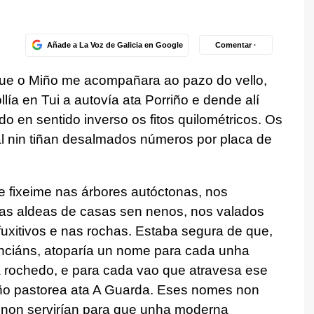
Añade a La Voz de Galicia en Google
Comentar ·
que o Miño me acompañara ao pazo do vello,
lía en Tui a autovía ata Porriño e dende alí
 en sentido inverso os fitos quilométricos. Os
l nin tiñan desalmados números por placa de
e fixeime nas árbores autóctonas, nos
 nas aldeas de casas sen nenos, nos valados
fuxitivos e nas rochas. Estaba segura de que,
nciáns, atoparía un nome para cada unha
a rochedo, e para cada vao que atravesa ese
ño pastorea ata A Guarda. Eses nomes non
non servirían para que unha moderna