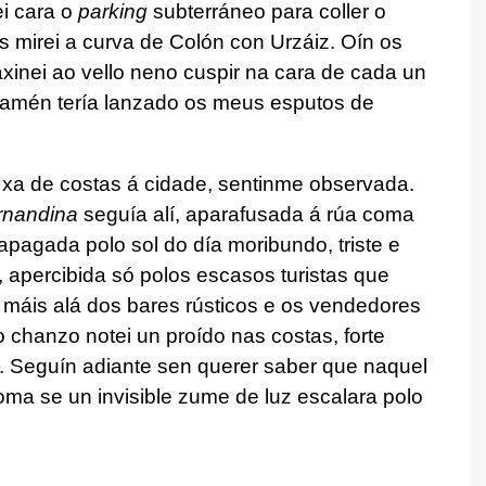
ei cara o
parking
subterráneo para coller o
 mirei a curva de Colón con Urzáiz. Oín os
xinei ao vello neno cuspir na cara de cada un
tamén tería lanzado os meus esputos de
 xa de costas á cidade, sentinme observada.
rnandina
seguía alí, aparafusada á rúa coma
pagada polo sol do día moribundo, triste e
 apercibida só polos escasos turistas que
 máis alá dos bares rústicos e os vendedores
hanzo notei un proído nas costas, forte
 Seguín adiante sen querer saber que naquel
ma se un invisible zume de luz escalara polo