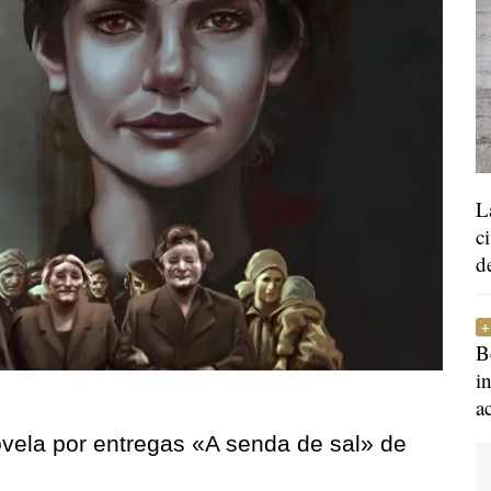
L
c
d
B
i
a
ovela por entregas «A senda de sal» de