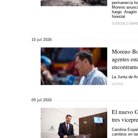
permanecía ho
Moreno anuncia
fuego. Aragón 
forestal
GONZALO BAR
10 jul 2026
Moreno Bon
agentes est
encontram
La Junta de An
LA VOZ
09 jul 2026
El nuevo G
tres vicepr
Carolina Espa
cambios en la