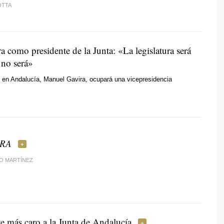
OTTA
 como presidente de la Junta: «La legislatura será
o no será»
x en Andalucía, Manuel Gavira, ocupará una vicepresidencia
ERA
O MARTÍNEZ
te más caro a la Junta de Andalucía