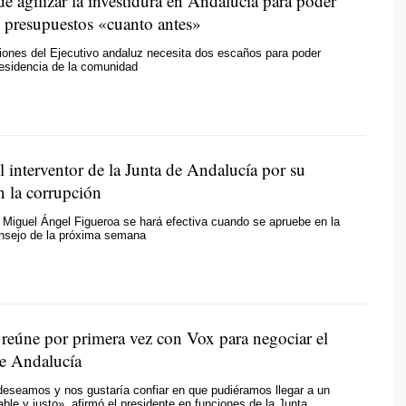
e agilizar la investidura en Andalucía para poder
s presupuestos «cuanto antes»
ciones del Ejecutivo andaluz necesita dos escaños para poder
presidencia de la comunidad
 interventor de la Junta de Andalucía por su
n la corrupción
 Miguel Ángel Figueroa se hará efectiva cuando se apruebe en la
onsejo de la próxima semana
reúne por primera vez con Vox para negociar el
e Andalucía
eseamos y nos gustaría confiar en que pudiéramos llegar a un
ble y justo», afirmó el presidente en funciones de la Junta