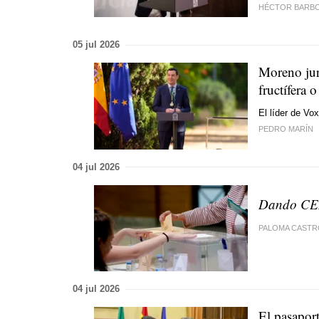
HÉCTOR BARB
05 jul 2026
Moreno jura
fructífera 
El líder de Vo
PEDRO MARÍN
04 jul 2026
Dando C
PALOMA CASTR
04 jul 2026
El pasapor