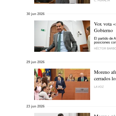
C. PERALTA
30 jun 2026
Vox vota «
Gobierno
El partido de 
posiciones con
HÉCTOR BARB
29 jun 2026
Moreno afro
cerrados l
LA VOZ
23 jun 2026