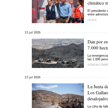
climático t
El presidente 
entre administ
LA VOZ
13 jul 2026
Dan por est
7.000 hect
La emergencia 
las 1.000 per
GONZALO BAR
13 jul 2026
La Junta d
Los Gallard
desalojado
La cifra de fa