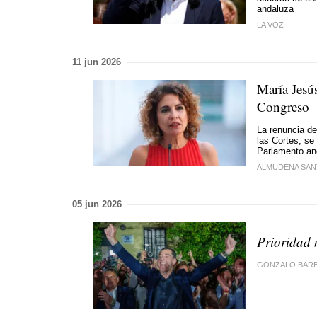
andaluza
LA VOZ
11 jun 2026
María Jesú
Congreso
La renuncia de
las Cortes, se
Parlamento an
ALMUDENA SA
05 jun 2026
Prioridad 
GONZALO BAR