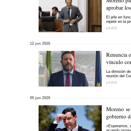
Moreno pid
aprobar lo
El jefe en fun
repetir en la 
LA VOZ
12 jun 2026
Renuncia el
vínculo co
La dimisión de
reunión del C
LA VOZ
09 jun 2026
Moreno se 
gobierno d
«Esperamos, d
acuerdo razona