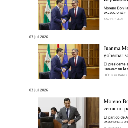
Moreno Bonilla
excepcional»
XAVIER GUAL
03 jul 2026
Juanma Mor
gobernar s
El presidente a
meses» en la
HÉCTOR BARB
03 jul 2026
Moreno Boni
cerrar un p
El partido de 
experiencia en