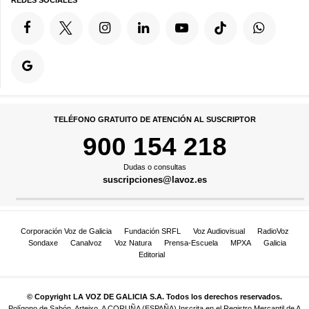
REDES SOCIALES
TELÉFONO GRATUITO DE ATENCIÓN AL SUSCRIPTOR
900 154 218
Dudas o consultas
suscripciones@lavoz.es
Corporación Voz de Galicia
Fundación SRFL
Voz Audiovisual
RadioVoz
Sondaxe
Canalvoz
Voz Natura
Prensa-Escuela
MPXA
Galicia
Editorial
© Copyright LA VOZ DE GALICIA S.A. Todos los derechos reservados.
Polígono de Sabón, Arteixo, A CORUÑA (ESPAÑA) Inscrita en el Registro Mercantil de A