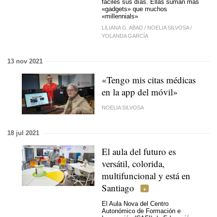
fáciles sus días. Ellas suman más
«gadgets» que muchos
«millennials»
LILIANA G. ABAD
/
NOELIA SILVOSA
/
YOLANDA GARCÍA
13 nov 2021
«Tengo mis citas médicas
en la app del móvil»
NOELIA SILVOSA
18 jul 2021
El aula del futuro es
versátil, colorida,
multifuncional y está en
Santiago
El Aula Nova del Centro
Autonómico de Formación e