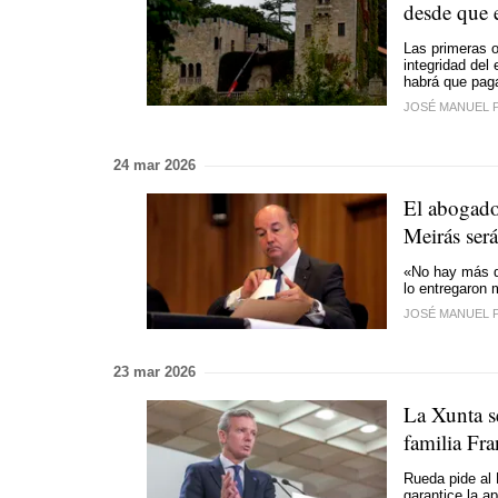
desde que 
Las primeras o
integridad del
habrá que paga
JOSÉ MANUEL 
24 mar 2026
El abogado
Meirás ser
«No hay más q
lo entregaron m
JOSÉ MANUEL 
23 mar 2026
La Xunta se
familia Fra
Rueda pide al 
garantice la ap