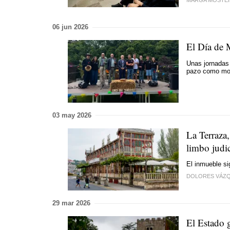
MARGA MOSTE
06 jun 2026
El Día de 
Unas jornadas 
pazo como mo
03 may 2026
La Terraza
limbo judic
El inmueble s
DOLORES VÁZ
29 mar 2026
El Estado g