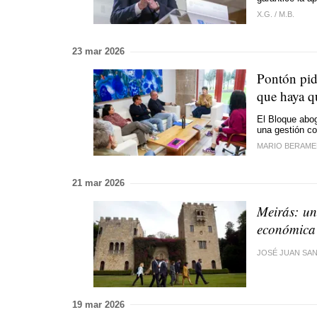
X.G.
/
M.B.
23 mar 2026
Pontón pid
que haya q
El Bloque aboga
una gestión co
MARIO BERAME
21 mar 2026
Meirás: un
económica 
JOSÉ JUAN SA
19 mar 2026