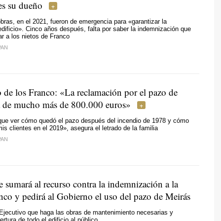
es su dueño
bras, en el 2021, fueron de emergencia para «garantizar la
 edificio». Cinco años después, falta por saber la indemnización que
r a los nietos de Franco
PAN
 de los Franco: «La reclamación por el pazo de
á de mucho más de 800.000 euros»
ue ver cómo quedó el pazo después del incendio de 1978 y cómo
is clientes en el 2019», asegura el letrado de la familia
PAN
 sumará al recurso contra la indemnización a la
nco y pedirá al Gobierno el uso del pazo de Meirás
Ejecutivo que haga las obras de mantenimiento necesarias y
ertura de todo el edificio al público