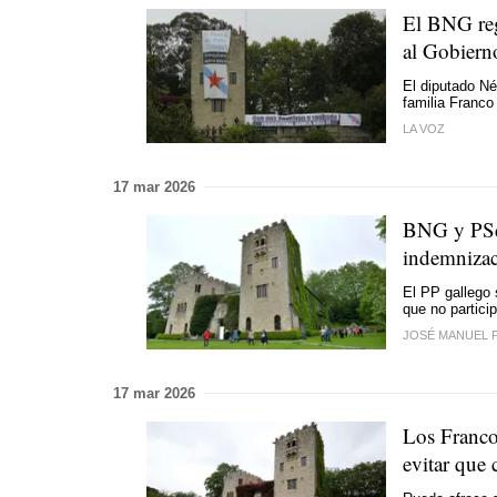
El BNG regi
al Gobierno
El diputado Né
familia Franco
LA VOZ
17 mar 2026
BNG y PSd
indemnizac
El PP gallego 
que no partici
JOSÉ MANUEL 
17 mar 2026
Los Franco
evitar que 