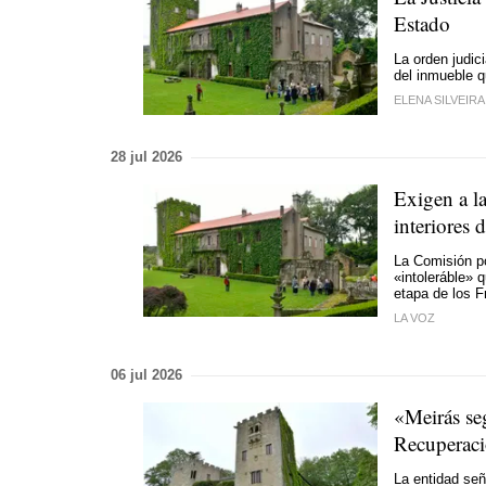
Estado
La orden judici
del inmueble q
ELENA SILVEIRA
28 jul 2026
Exigen a la
interiores 
La
Comisión p
«
intoleráble
» q
etapa de los F
LA VOZ
06 jul 2026
«
Meirás se
Recuperaci
La entidad seña