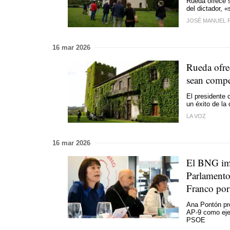
Rueda ofrece s
del dictador, «
JOSÉ MANUEL 
16 mar 2026
Rueda ofre
sean compe
El presidente 
un éxito de la
LA VOZ
16 mar 2026
El BNG imp
Parlamento
Franco por
Ana Pontón pr
AP-9 como eje
PSOE