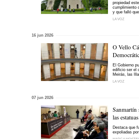
propiedad este
cumplimiento d
y que falló qu
LA VOZ
16 jun 2026
O Vello Cá
Democráti
El Gobierno pu
edificio ser el
Meirás, las Il
LA VOZ
07 jun 2026
Sanmartín s
las estatua
Destaca que fu
expoliadas por