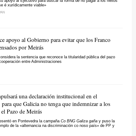
u apoyo al Ejecutivo para buscar la forma de no pagar a los nietos
se é xurídicamente viable
»
PAN
ce apoyo al Gobierno para evitar que los Franco
nsados por Meirás
considera la sentencia que reconoce la titularidad pública del pazo
 cooperación entre Administraciones
ulsará una declaración institucional en el
 para que Galicia no tenga que indemnizar a los
 el Pazo de Meirás
esentó en Pontevedra la campaña
Co BNG Galiza gaña
y puso la
mplo de la «
alternancia na discriminación co noso país
» de PP y