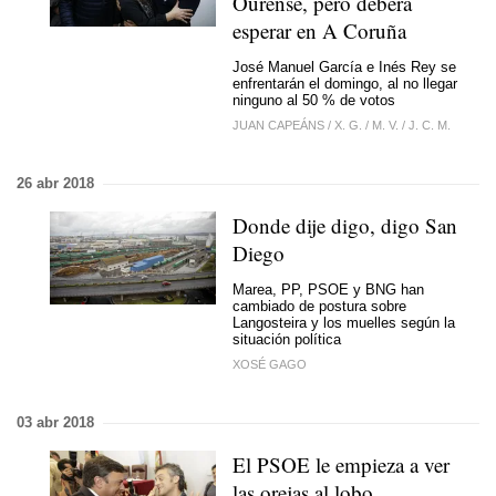
Ourense, pero deberá
esperar en A Coruña
José Manuel García e Inés Rey se
enfrentarán el domingo, al no llegar
ninguno al 50 % de votos
JUAN CAPEÁNS
/
X. G.
/
M. V.
/
J. C. M.
26 abr 2018
Donde dije digo, digo San
Diego
Marea, PP, PSOE y BNG han
cambiado de postura sobre
Langosteira y los muelles según la
situación política
XOSÉ GAGO
03 abr 2018
El PSOE le empieza a ver
las orejas al lobo