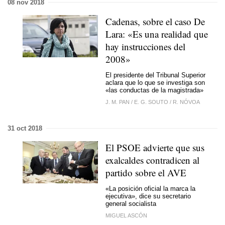
08 nov 2018
Cadenas, sobre el caso De
Lara: «Es una realidad que
hay instrucciones del
2008»
El presidente del Tribunal Superior
aclara que lo que se investiga son
«las conductas de la magistrada»
J. M. PAN
/
E. G. SOUTO
/
R. NÓVOA
31 oct 2018
El PSOE advierte que sus
exalcaldes contradicen al
partido sobre el AVE
«La posición oficial la marca la
ejecutiva», dice su secretario
general socialista
MIGUEL ASCÓN