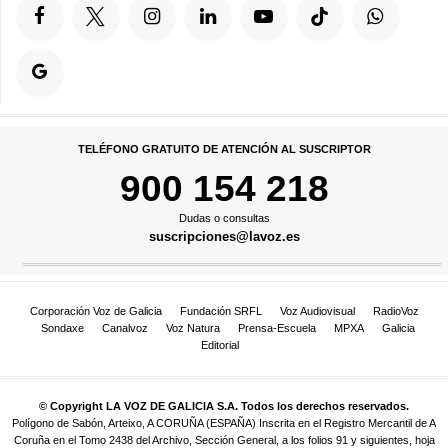
TELÉFONO GRATUITO DE ATENCIÓN AL SUSCRIPTOR
900 154 218
Dudas o consultas
suscripciones@lavoz.es
Corporación Voz de Galicia
Fundación SRFL
Voz Audiovisual
RadioVoz
Sondaxe
Canalvoz
Voz Natura
Prensa-Escuela
MPXA
Galicia
Editorial
© Copyright LA VOZ DE GALICIA S.A. Todos los derechos reservados.
Polígono de Sabón, Arteixo, A CORUÑA (ESPAÑA) Inscrita en el Registro Mercantil de A
Coruña en el Tomo 2438 del Archivo, Sección General, a los folios 91 y siguientes, hoja