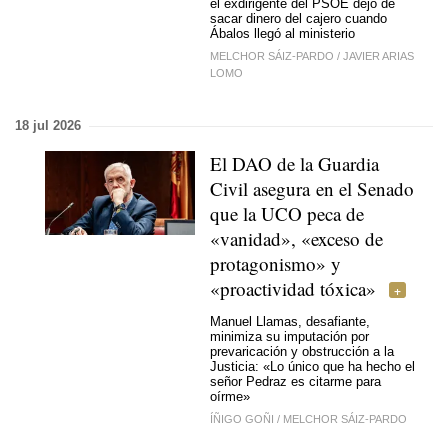
el exdirigente del PSOE dejó de
sacar dinero del cajero cuando
Ábalos llegó al ministerio
MELCHOR SÁIZ-PARDO
/
JAVIER ARIAS
LOMO
18 jul 2026
El DAO de la Guardia
Civil asegura en el Senado
que la UCO peca de
«vanidad», «exceso de
protagonismo» y
«proactividad tóxica»
Manuel Llamas, desafiante,
minimiza su imputación por
prevaricación y obstrucción a la
Justicia: «Lo único que ha hecho el
señor Pedraz es citarme para
oírme»
ÍÑIGO GOÑI
/
MELCHOR SÁIZ-PARDO