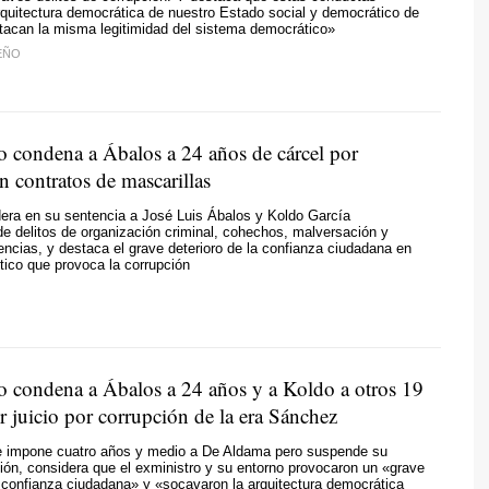
quitectura democrática de nuestro Estado social y democrático de
tacan la misma legitimidad del sistema democrático»
EÑO
 condena a Ábalos a 24 años de cárcel por
 contratos de mascarillas
era en su sentencia a José Luis Ábalos y Koldo García
e delitos de organización criminal, cohechos, malversación y
luencias, y destaca el grave deterioro de la confianza ciudadana en
ítico que provoca la corrupción
 condena a Ábalos a 24 años y a Koldo a otros 19
r juicio por corrupción de la era Sánchez
que impone cuatro años y medio a De Aldama pero suspende su
sión, considera que el exministro y su entorno provocaron un «grave
a confianza ciudadana» y «socavaron la arquitectura democrática