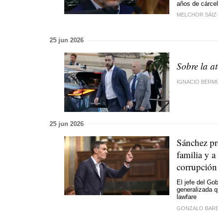
años de cárcel
MELCHOR SÁIZ
25 jun 2026
Sobre la a
IGNACIO BERM
25 jun 2026
Sánchez pro
familia y a
corrupción
El jefe del Go
generalizada q
lawfare
GONZALO BAR