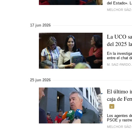
del Estado». 
MELCHOR SÁIZ
17 jun 2026
La UCO sa
del 2025 la
En la investi
entre el chat d
M. SAIZ-PARDO
25 jun 2026
El último 
caja de Fer
Los agentes de
PSOE y rastre
MELCHOR SÁIZ