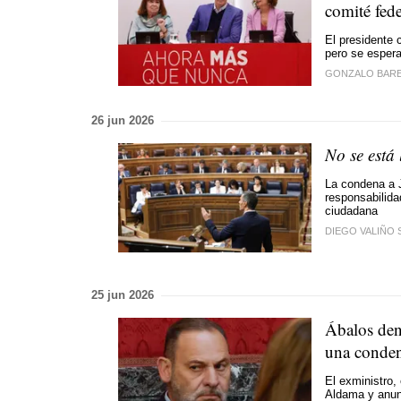
comité fed
El presidente c
pero se esper
GONZALO BAR
26 jun 2026
No se está
La condena a J
responsabilida
ciudadana
DIEGO VALIÑO 
25 jun 2026
Ábalos den
una conde
El exministro,
Aldama y anunc