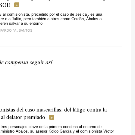
PSOE
l al comisionista, precedido por el caso de Jésica , es una
eire o a Julito, pero también a otros como Cerdán, Ábalos o
ieren salvar a su entorno
-PARDO
/
A . SANTOS
le compensa seguir así
nistas del caso mascarillas: del látigo contra la
 al delator premiado
os tres personajes clave de la primera condena al entorno de
ministro Ábalos, su asesor Koldo García y el comisionista Víctor