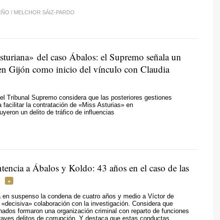
EÑO
/
MELCHOR SÁIZ-PARDO
sturiana» del caso Ábalos: el Supremo señala un
en Gijón como inicio del vínculo con Claudia
el Tribunal Supremo considera que las posteriores gestiones
 facilitar la contratación de «Miss Asturias» en
tuyeron un delito de tráfico de influencias
tencia a Ábalos y Koldo: 43 años en el caso de las
ja en suspenso la condena de cuatro años y medio a Víctor de
«decisiva» colaboración con la investigación. Considera que
nados formaron una organización criminal con reparto de funciones
aves delitos de corrupción. Y destaca que estas conductas