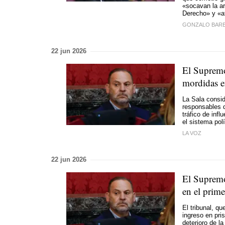
«socavan la ar
Derecho» y «a
GONZALO BAR
22 jun 2026
El Supremo
mordidas en
La Sala consid
responsables d
tráfico de inf
el sistema pol
LA VOZ
22 jun 2026
El Supremo
en el prime
El tribunal, 
ingreso en pri
deterioro de l