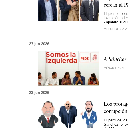
cercan al 
El premio pena
invitación a L
Zapatero si qu
MELCHOR SÁIZ
23 jun 2026
A Sánchez 
CÉSAR CASAL
23 jun 2026
Los protago
corrupción
El perfil de l
Sánchez: el ex