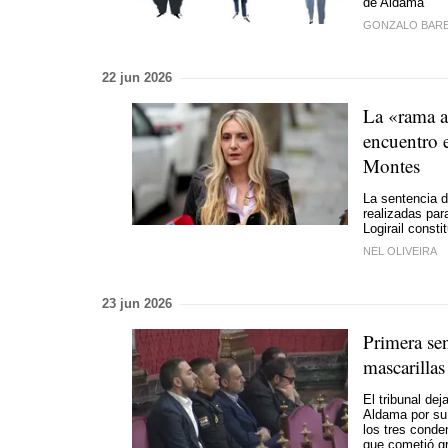
de Aldama
GONZALO BAR
22 jun 2026
La «rama a
encuentro 
Montes
La sentencia d
realizadas para
Logirail consti
NEL OLIVEIRA
23 jun 2026
Primera sen
mascarillas
El tribunal de
Aldama por su 
los tres conde
que cometió gr