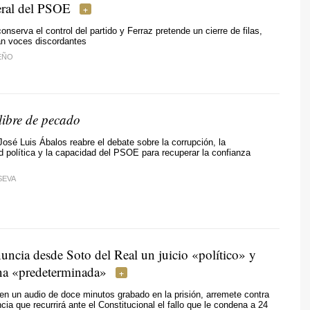
eral del PSOE
onserva el control del partido y Ferraz pretende un cierre de filas,
an voces discordantes
EÑO
 libre de pecado
osé Luis Ábalos reabre el debate sobre la corrupción, la
d política y la capacidad del PSOE para recuperar la confianza
SEVA
uncia desde Soto del Real un juicio «político» y
na «predeterminada»
 en un audio de doce minutos grabado en la prisión, arremete contra
ia que recurrirá ante el Constitucional el fallo que le condena a 24