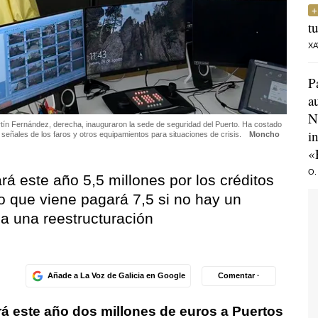
t
XA
P
a
N
artín Fernández, derecha, inauguraron la sede de seguridad del Puerto. Ha costado
i
señales de los faros y otros equipamientos para situaciones de crisis.
Moncho
«
O.
rá este año 5,5 millones por los créditos
o que viene pagará 7,5 si no hay un
a una reestructuración
Añade a La Voz de Galicia en Google
Comentar ·
rá este año dos millones de euros a Puertos