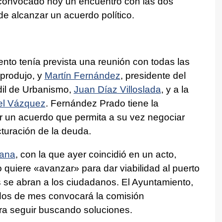
a convocado hoy un encuentro con las dos
 de alcanzar un acuerdo político.
nto tenía prevista una reunión con todas las
 produjo, y
Martín Fernández
, presidente del
edil de Urbanismo,
Juan Díaz Villoslada
, y a la
el Vázquez
. Fernández Prado tiene la
 un acuerdo que permita a su vez negociar
cturación de la deuda.
tana
, con la que ayer coincidió en un acto,
o quiere «avanzar» para dar viabilidad al puerto
s se abran a los ciudadanos. El Ayuntamiento,
dos de mes convocará la comisión
ara seguir buscando soluciones.