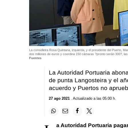
La conselleira Rosa Quintana, izquierda, y el presidente del Puerto, M
dos millones de euros y coordina 150 cámaras ?pronto serán 300?, las 
Fuentes
La Autoridad Portuaria abona
de punta Langosteira y el añ
acuerdo y Puertos no aprueb
27 ago 2021
. Actualizado a las 05:00 h.
a Autoridad Portuaria paga