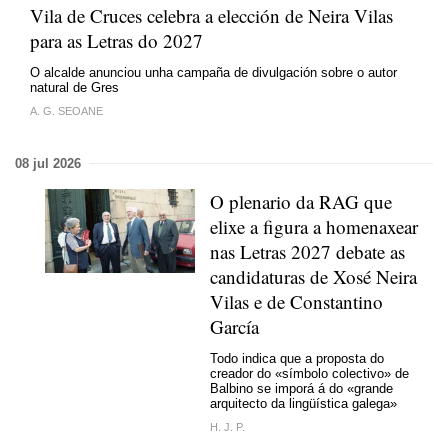
Vila de Cruces celebra a elección de Neira Vilas
para as Letras do 2027
O alcalde anunciou unha campaña de divulgación sobre o autor
natural de Gres
A. G. SEOANE
08 jul 2026
O plenario da RAG que
elixe a figura a homenaxear
nas Letras 2027 debate as
candidaturas de Xosé Neira
Vilas e de Constantino
García
Todo indica que a proposta do
creador do «símbolo colectivo» de
Balbino se imporá á do «grande
arquitecto da lingüística galega»
H. J. P.