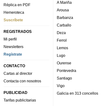
A Mariña
Réplica en PDF
Arousa
Hemeroteca
Barbanza
Suscríbete
Carballo
REGISTRADOS
Deza
Mi perfil
Ferrol
Newsletters
Lemos
Regístrate
Lugo
Ourense
CONTACTO
Pontevedra
Cartas al director
Santiago
Contacta con nosotros
Vigo
PUBLICIDAD
Galicia en 313 concellos
Tarifas publicitarias