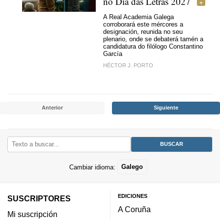
no Día das Letras 2027
A Real Academia Galega
corroborará este mércores a
designación, reunida no seu
plenario, onde se debaterá tamén a
candidatura do filólogo Constantino
García
HÉCTOR J. PORTO
Anterior
Siguiente
Cambiar idioma:
Galego
EDICIONES
SUSCRIPTORES
A Coruña
Mi suscripción