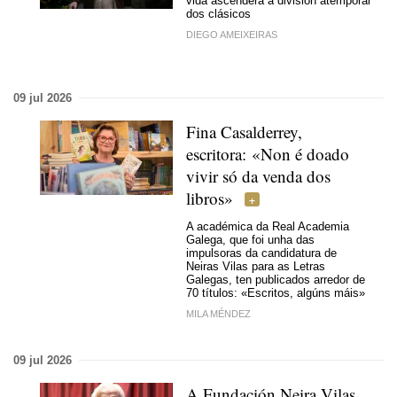
vida ascendera á división atemporal
dos clásicos
DIEGO AMEIXEIRAS
09 jul 2026
Fina Casalderrey,
escritora: «Non é doado
vivir só da venda dos
libros»
A académica da Real Academia
Galega, que foi unha das
impulsoras da candidatura de
Neiras Vilas para as Letras
Galegas, ten publicados arredor de
70 títulos: «Escritos, algúns máis»
MILA MÉNDEZ
09 jul 2026
A Fundación Neira Vilas