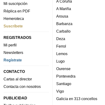
A Coruña
Mi suscripción
A Mariña
Réplica en PDF
Arousa
Hemeroteca
Barbanza
Suscríbete
Carballo
REGISTRADOS
Deza
Mi perfil
Ferrol
Newsletters
Lemos
Regístrate
Lugo
Ourense
CONTACTO
Pontevedra
Cartas al director
Santiago
Contacta con nosotros
Vigo
PUBLICIDAD
Galicia en 313 concellos