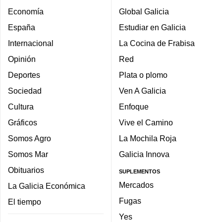
Economía
Global Galicia
España
Estudiar en Galicia
Internacional
La Cocina de Frabisa
Opinión
Red
Deportes
Plata o plomo
Sociedad
Ven A Galicia
Cultura
Enfoque
Gráficos
Vive el Camino
Somos Agro
La Mochila Roja
Somos Mar
Galicia Innova
Obituarios
SUPLEMENTOS
Mercados
La Galicia Económica
Fugas
El tiempo
Yes