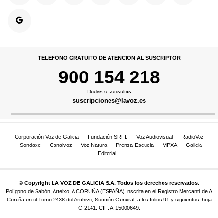
TELÉFONO GRATUITO DE ATENCIÓN AL SUSCRIPTOR
900 154 218
Dudas o consultas
suscripciones@lavoz.es
Corporación Voz de Galicia
Fundación SRFL
Voz Audiovisual
RadioVoz
Sondaxe
Canalvoz
Voz Natura
Prensa-Escuela
MPXA
Galicia
Editorial
© Copyright LA VOZ DE GALICIA S.A. Todos los derechos reservados.
Polígono de Sabón, Arteixo, A CORUÑA (ESPAÑA) Inscrita en el Registro Mercantil de A
Coruña en el Tomo 2438 del Archivo, Sección General, a los folios 91 y siguientes, hoja
C-2141. CIF: A-15000649.