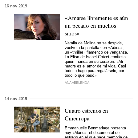
16 nov 2019
«Amarse libremente es aún
un pecado en muchos
sitios»
Natalia de Molina no se despide,
vuelve a la pantalla con «Adiós»,
un «thriller» flamenco de venganza.
La Elisa de Isabel Coixet confiesa
quién manda en su corazón: «Mi
madre es el amor de mi vida. Casi
todo lo hago para regalárselo, por
todo lo que pasó»
ANA ABELENDA
14 nov 2019
Cuatro estrenos en
Cineuropa
Emmanuelle Bonmariage presenta
hoy «Manu», el documental de
estreno en el que hace memoria de