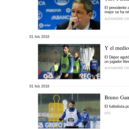
El presidente 
mejor se ha re
ALEXANDRE C
01 feb 2018
Y el medio
El Dépor agotó
un jugador libr
ALEXANDRE C
01 feb 2018
Bruno Gama
El futbolista 
EFE