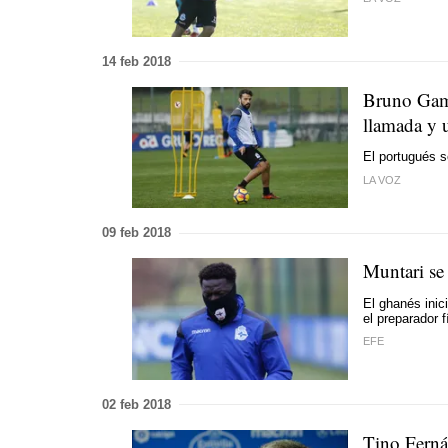
14 feb 2018
Bruno Gama
llamada y 
El portugués s
LA VOZ
09 feb 2018
Muntari se 
El ghanés inic
el preparador 
EFE
02 feb 2018
Tino Ferná