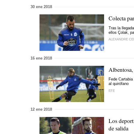
30 ene 2018
Colecta pa
Tras la llegad
ellos Çolak, pa
ALEXANDRE C
16 ene 2018
Albentosa,
Fede Cartabia 
al quirófano
EFE
12 ene 2018
Los deport
de salida