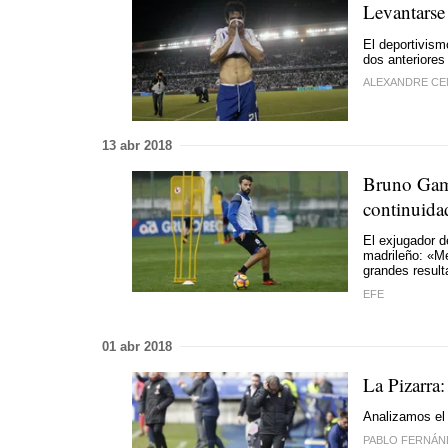
Levantarse 
El deportivism
dos anteriores
ALEXANDRE C
13 abr 2018
Bruno Gama
continuida
El exjugador d
madrileño: «Me
grandes resul
EFE
01 abr 2018
La Pizarra
Analizamos el 
PABLO FERNÁN