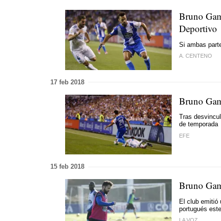
Bruno Gama
Deportivo
Si ambas parte
A. CENTENO
17 feb 2018
Bruno Gama
Tras desvincul
de temporada
EFE
15 feb 2018
Bruno Gama
El club emitió
portugués est
LA VOZ