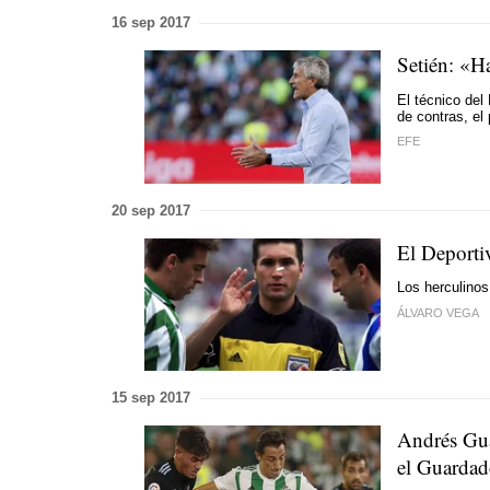
16 sep 2017
Setién: «H
El técnico del
de contras, el
EFE
20 sep 2017
El Deporti
Los herculinos 
ÁLVARO VEGA
15 sep 2017
Andrés Gua
el Guardad