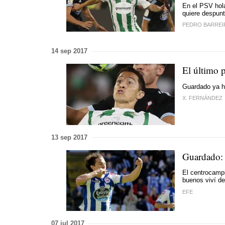
En el PSV hola
quiere despun
PEDRO BARREI
14 sep 2017
El último 
Guardado ya ha
X. FERNÁNDEZ
13 sep 2017
Guardado: 
El centrocamp
buenos viví d
EFE
07 jul 2017