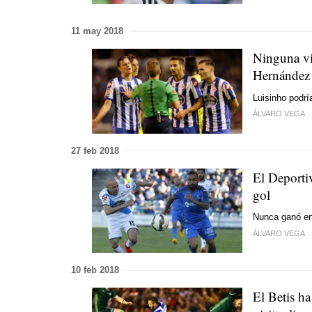
11 may 2018
Ninguna vi
Hernández
Luisinho podrí
ÁLVARO VEGA
27 feb 2018
El Deporti
gol
Nunca ganó en
ÁLVARO VEGA
10 feb 2018
El Betis h