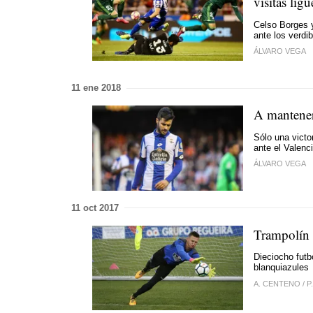
visitas ligu
Celso Borges y
ante los verdi
ÁLVARO VEGA
11 ene 2018
A mantener
Sólo una victo
ante el Valenc
ÁLVARO VEGA
11 oct 2017
Trampolín 
Dieciocho futb
blanquiazules
A. CENTENO
/
P