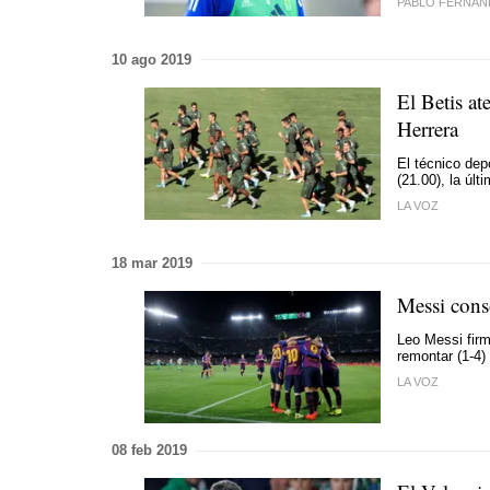
PABLO FERNÁN
10 ago 2019
El Betis at
Herrera
El técnico depo
(21.00), la úl
LA VOZ
18 mar 2019
Messi conso
Leo Messi firm
remontar (1-4)
LA VOZ
08 feb 2019