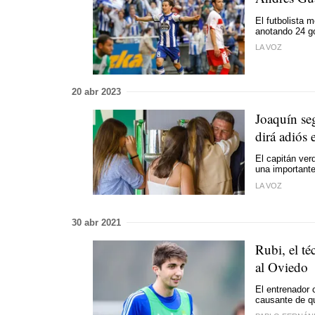
El futbolista 
anotando 24 g
LA VOZ
20 abr 2023
Joaquín seg
dirá adiós
El capitán ve
una importante
LA VOZ
30 abr 2021
Rubi, el té
al Oviedo
El entrenador 
causante de qu