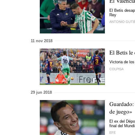
El Valencia
El Betis desap
Rey
ANTONIO GUTI
11 nov 2018
El Betis le
Victoria de lo
COLPISA
29 jun 2018
Guardado: 
de juego»
El ex del Dépo
final del Mundi
EFE