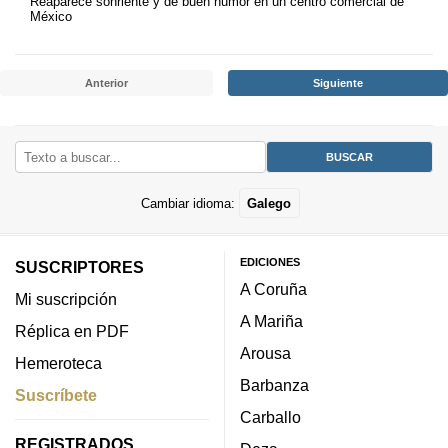
Reaparece sonriente y de buen humor en un centro comercial de
México
Anterior
Siguiente
Cambiar idioma:
Galego
EDICIONES
SUSCRIPTORES
A Coruña
Mi suscripción
A Mariña
Réplica en PDF
Arousa
Hemeroteca
Barbanza
Suscríbete
Carballo
REGISTRADOS