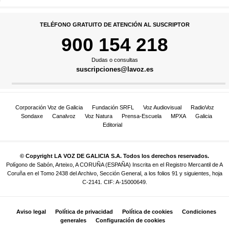
TELÉFONO GRATUITO DE ATENCIÓN AL SUSCRIPTOR
900 154 218
Dudas o consultas
suscripciones@lavoz.es
Corporación Voz de Galicia
Fundación SRFL
Voz Audiovisual
RadioVoz
Sondaxe
Canalvoz
Voz Natura
Prensa-Escuela
MPXA
Galicia
Editorial
© Copyright LA VOZ DE GALICIA S.A. Todos los derechos reservados.
Polígono de Sabón, Arteixo, A CORUÑA (ESPAÑA) Inscrita en el Registro Mercantil de A
Coruña en el Tomo 2438 del Archivo, Sección General, a los folios 91 y siguientes, hoja
C-2141. CIF: A-15000649.
Aviso legal
Política de privacidad
Política de cookies
Condiciones
generales
Configuración de cookies