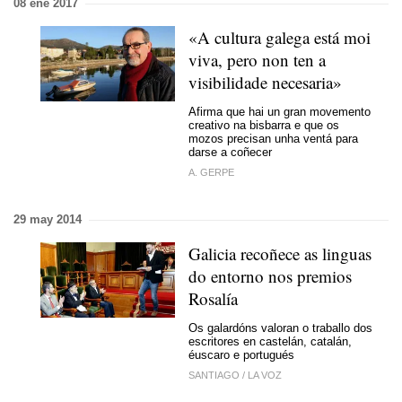
08 ene 2017
«A cultura galega está moi
viva, pero non ten a
visibilidade necesaria»
Afirma que hai un gran movemento
creativo na bisbarra e que os
mozos precisan unha ventá para
darse a coñecer
A. GERPE
29 may 2014
Galicia recoñece as linguas
do entorno nos premios
Rosalía
Os galardóns valoran o traballo dos
escritores en castelán, catalán,
éuscaro e portugués
SANTIAGO
/
LA VOZ