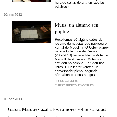
hora de callar, dejar a un lado las
palabras»
02 oct 2013
Mutis, un alumno sen
pupitre
Recollemos só algúns datos do
resumo de noticias que publicou o
xornal de Medellín «O Colombiano»
na súa Colección de Prensa
(23/9/2013) baixo o título «Mutis, el
Maqroll de 90 años». Mutis non
estudou no colexio. Estudou nos
libros. É un lector voraz e un
conversador pleno, segundo
afirmaban os seus amigos.
JESÚS GARRIDO
CURSOSREPEDUCADOR.ES
01 oct 2013
García Márquez acalla los rumores sobre su salud