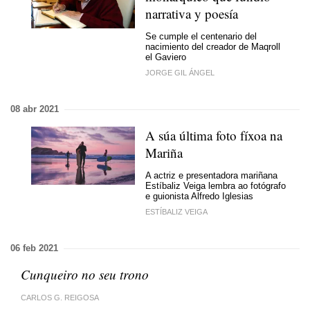
narrativa y poesía
Se cumple el centenario del
nacimiento del creador de Maqroll
el Gaviero
JORGE GIL ÁNGEL
08 abr 2021
A súa última foto fíxoa na
Mariña
A actriz e presentadora mariñana
Estíbaliz Veiga lembra ao fotógrafo
e guionista Alfredo Iglesias
ESTÍBALIZ VEIGA
06 feb 2021
Cunqueiro
no seu trono
CARLOS G. REIGOSA