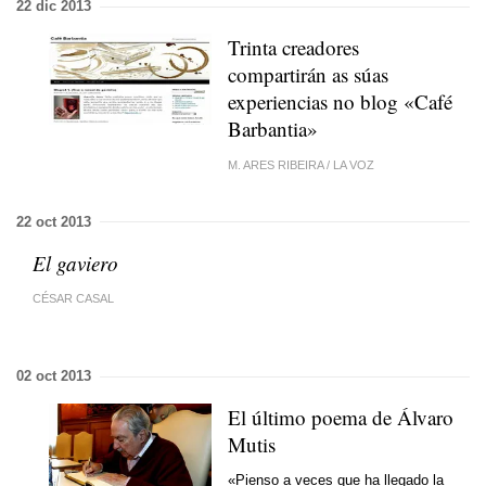
22 dic 2013
Trinta creadores
compartirán as súas
experiencias no blog «Café
Barbantia»
M. ARES RIBEIRA
/
LA VOZ
22 oct 2013
El gaviero
CÉSAR CASAL
02 oct 2013
El último poema de Álvaro
Mutis
«Pienso a veces que ha llegado la