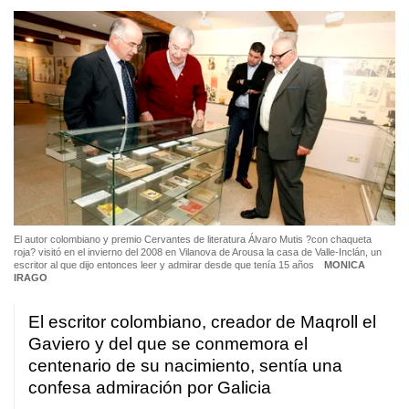
El autor colombiano y premio Cervantes de literatura Álvaro Mutis ?con chaqueta
roja? visitó en el invierno del 2008 en Vilanova de Arousa la casa de Valle-Inclán, un
escritor al que dijo entonces leer y admirar desde que tenía 15 años
MONICA
IRAGO
El escritor colombiano, creador de Maqroll el
Gaviero y del que se conmemora el
centenario de su nacimiento, sentía una
confesa admiración por Galicia