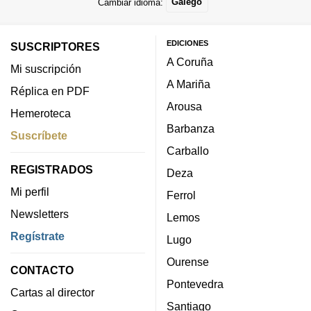
Cambiar idioma:
Galego
EDICIONES
SUSCRIPTORES
A Coruña
Mi suscripción
A Mariña
Réplica en PDF
Arousa
Hemeroteca
Barbanza
Suscríbete
Carballo
REGISTRADOS
Deza
Mi perfil
Ferrol
Newsletters
Lemos
Regístrate
Lugo
Ourense
CONTACTO
Pontevedra
Cartas al director
Santiago