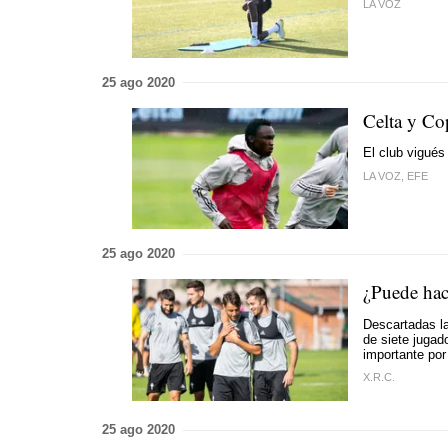
LA VOZ
25 ago 2020
Celta y Co
El club vigués
LA VOZ, EFE
25 ago 2020
¿Puede hace
Descartadas la
de siete jugad
importante por
X.R.C.
25 ago 2020