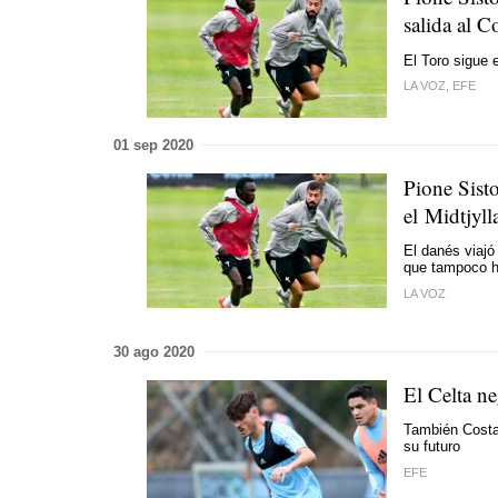
salida al 
El Toro sigue 
LA VOZ, EFE
01 sep 2020
Pione Sisto
el Midtjyll
El danés viajó
que tampoco h
LA VOZ
30 ago 2020
El Celta ne
También Costas
su futuro
EFE