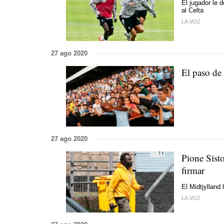
El jugador le 
al Celta
LA VOZ
27 ago 2020
El paso de 
27 ago 2020
Pione Sist
firmar
El Midtjylland
LA VOZ