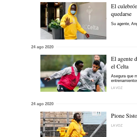
El culebrón
quedarse
Su agente, Ang
24 ago 2020
El agente d
el Celta
Asegura que ma
entrenamiento
LA VOZ
24 ago 2020
Pione Sisto
LA VOZ