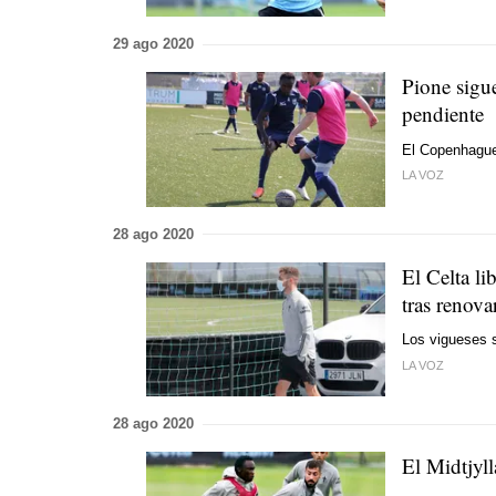
29 ago 2020
Pione sigu
pendiente
El Copenhague 
LA VOZ
28 ago 2020
El Celta li
tras renova
Los vigueses s
LA VOZ
28 ago 2020
El Midtjyll