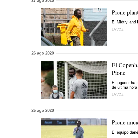
27 ago 2020
Pione plan
El Midtjylland
LA VOZ
26 ago 2020
El Copenha
Pione
El jugador ha 
de última hora
LA VOZ
26 ago 2020
Pione inici
El equipo dané