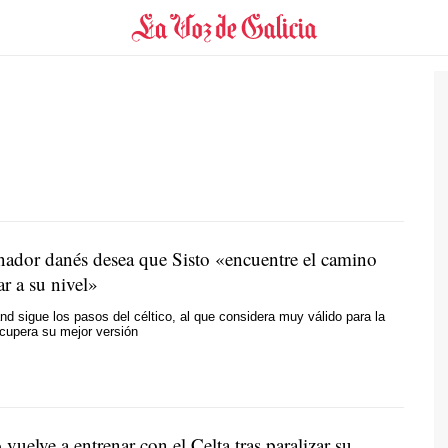
onador danés desea que Sisto «encuentre el camino
ar a su nivel»
d sigue los pasos del céltico, al que considera muy válido para la
ecupera su mejor versión
 vuelve a entrenar con el Celta tras paralizar su