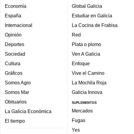
Economía
Global Galicia
España
Estudiar en Galicia
Internacional
La Cocina de Frabisa
Opinión
Red
Deportes
Plata o plomo
Sociedad
Ven A Galicia
Cultura
Enfoque
Gráficos
Vive el Camino
Somos Agro
La Mochila Roja
Somos Mar
Galicia Innova
Obituarios
SUPLEMENTOS
Mercados
La Galicia Económica
Fugas
El tiempo
Yes