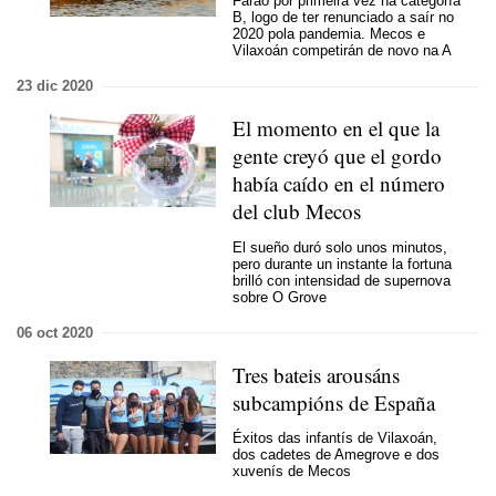
Faráo por primeira vez na categoría
B, logo de ter renunciado a saír no
2020 pola pandemia. Mecos e
Vilaxoán competirán de novo na A
23 dic 2020
El momento en el que la
gente creyó que el gordo
había caído en el número
del club Mecos
El sueño duró solo unos minutos,
pero durante un instante la fortuna
brilló con intensidad de supernova
sobre O Grove
06 oct 2020
Tres bateis arousáns
subcampións de España
Éxitos das infantís de Vilaxoán,
dos cadetes de Amegrove e dos
xuvenís de Mecos