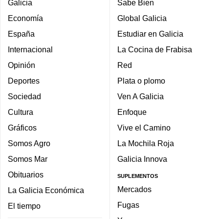
Galicia
Sabe Bien
Economía
Global Galicia
España
Estudiar en Galicia
Internacional
La Cocina de Frabisa
Opinión
Red
Deportes
Plata o plomo
Sociedad
Ven A Galicia
Cultura
Enfoque
Gráficos
Vive el Camino
Somos Agro
La Mochila Roja
Somos Mar
Galicia Innova
Obituarios
SUPLEMENTOS
Mercados
La Galicia Económica
Fugas
El tiempo