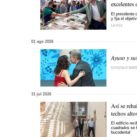
excelentes 
El presidente 
y fija el obje
LA VOZ
01 ago 2026
Ayuso y sus
GONZALO BAR
31 jul 2026
Así se reha
techos alto
El edificio re
cuadrados se h
bucodental