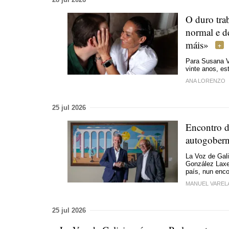
O duro tra
normal e d
máis»
Para Susana Vi
vinte anos, es
ANA LORENZO
25 jul 2026
Encontro d
autogobern
La Voz de Gal
González Laxe
país, nun enco
MANUEL VAREL
25 jul 2026