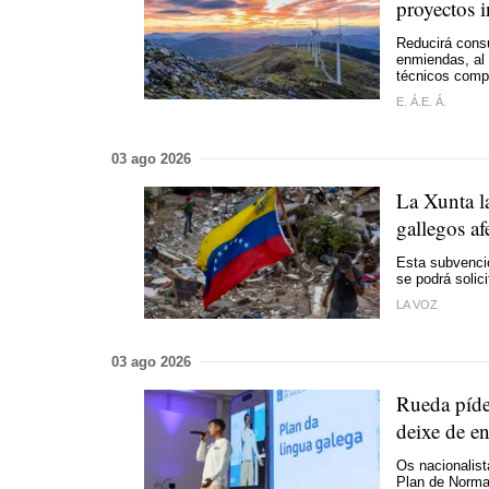
proyectos i
Reducirá cons
enmiendas, al
técnicos comp
E. Á.E. Á.
03 ago 2026
La Xunta l
gallegos af
Esta subvenció
se podrá solic
LA VOZ
03 ago 2026
Rueda píde
deixe de e
Os nacionalist
Plan de Norma