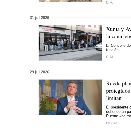
E. Á.
31 jul 2026
Xunta y Ay
la zona te
El Concello de
función
R. M.
29 jul 2026
Rueda plant
protegidos 
limitan
El presidente 
defiende un p
Puente «ha ro
LA VOZ