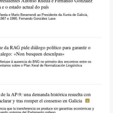
 presidentes Alfonso Rueda e Fernando González
 e o estado actual do país
Varela e Mario Beramendi ao Presidente da Xunta de Galicia,
 1987 e 1990, Fernando González Laxe
te da RAG pide diálogo político para garantir o
galego: «Non busquen desculpas»
feriuse á ausencia do BNG no primeiro dos encontros entre os
ntarios sobre o Plan Xeral de Normalización Lingüística
 de la AP-9: una demanda histórica resuelta con
clarar y tras romper el consenso en Galicia
cia que la transferencia se produce sin garantías económicas y
cuerdo unánime del Parlamento gallego