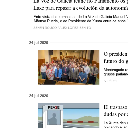
La Voz de Galicia reúne no Parlamento os
Laxe para repasar a evolución da autonomía
Entrevista dos xornalistas de La Voz de Galicia Manuel 
Alfonso Rueda, e ao Presidente da Xunta entre os anos
SENÉN ROUCO
/
ÁLEX LÓPEZ-BENITO
24 jul 2026
O presiden
futuro do 
Monteagudo re
grupos parlame
S. PÉREZ
24 jul 2026
El traspaso
dudas por a
La Xunta denun
obviando el a