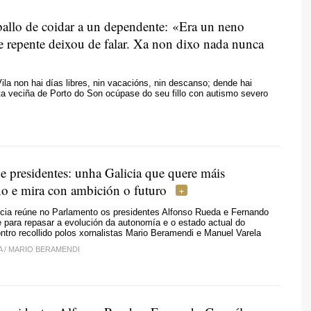
ballo de coidar a un dependente: «Era un neno
e repente deixou de falar. Xa non dixo nada nunca
la non hai días libres, nin vacacións, nin descanso; dende hai
ta veciña de Porto do Son ocúpase do seu fillo con autismo severo
e presidentes: unha Galicia que quere máis
o e mira con ambición o futuro
icia reúne no Parlamento os presidentes Alfonso Rueda e Fernando
 para repasar a evolución da autonomía e o estado actual do
ntro recollido polos xornalistas Mario Beramendi e Manuel Varela
A
/
MARIO BERAMENDI