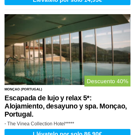
Descuento
40%
MONÇAO (PORTUGAL)
Escapada de lujo y relax 5*:
Alojamiento, desayuno y spa. Monçao,
Portugal.
·
The Vinea Collection Hotel*****
Llévatelo
por solo 86,90€