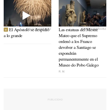
El Apóstolo se despidió
Las estatuas del Mestre
PACO RODRÍGUEZ
PACO RODRÍGUEZ
a lo grande
Mateo que el Supremo
ordenó a los Franco
devolver a Santiago se
expondrán
permanentemente en el
Museo do Pobo Galego
R. M.