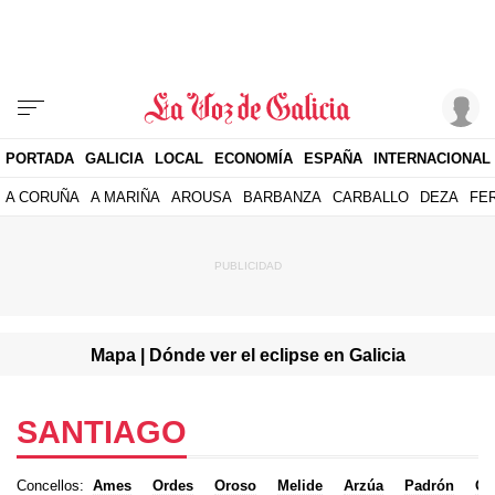
PORTADA
GALICIA
LOCAL
ECONOMÍA
ESPAÑA
INTERNACIONAL
A CORUÑA
A MARIÑA
AROUSA
BARBANZA
CARBALLO
DEZA
FE
Mapa | Dónde ver el eclipse en Galicia
SANTIAGO
Concellos:
Ames
Ordes
Oroso
Melide
Arzúa
Padrón
O 