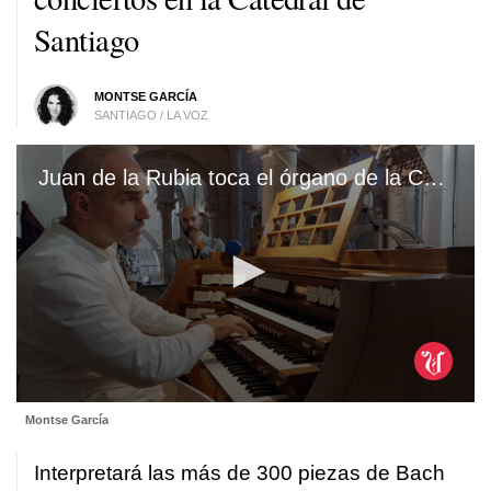
Santiago
MONTSE GARCÍA
SANTIAGO / LA VOZ
Juan de la Rubia toca el órgano de la Catedral de Santiago
0
Montse García
seconds
of
56
Interpretará las más de 300 piezas de Bach
seconds