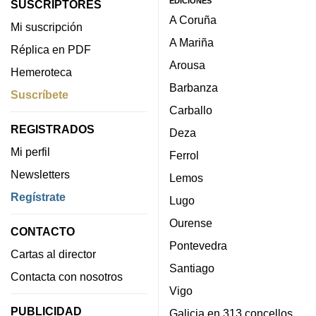
EDICIONES
SUSCRIPTORES
A Coruña
Mi suscripción
A Mariña
Réplica en PDF
Arousa
Hemeroteca
Barbanza
Suscríbete
Carballo
REGISTRADOS
Deza
Mi perfil
Ferrol
Newsletters
Lemos
Regístrate
Lugo
Ourense
CONTACTO
Pontevedra
Cartas al director
Santiago
Contacta con nosotros
Vigo
PUBLICIDAD
Galicia en 313 concellos