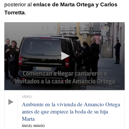
posterior al
enlace de Marta Ortega y Carlos
Torretta
.
0
seconds
of
1
minute,
16
seconds
Ambiente en la vivienda de Amancio Ortega
antes de que empiece la boda de su hija
Marta
ÁNGEL MANSO