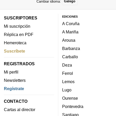
Cambiar idioma:
Galego
EDICIONES
SUSCRIPTORES
A Coruña
Mi suscripción
A Mariña
Réplica en PDF
Arousa
Hemeroteca
Barbanza
Suscríbete
Carballo
REGISTRADOS
Deza
Mi perfil
Ferrol
Newsletters
Lemos
Regístrate
Lugo
Ourense
CONTACTO
Pontevedra
Cartas al director
Santiago