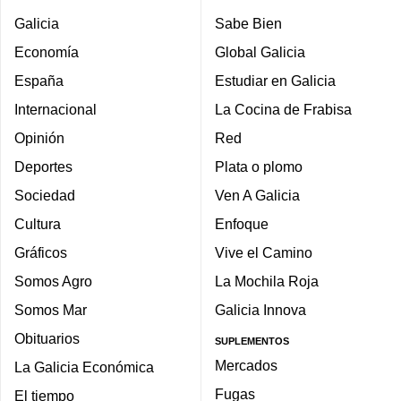
Galicia
Sabe Bien
Economía
Global Galicia
España
Estudiar en Galicia
Internacional
La Cocina de Frabisa
Opinión
Red
Deportes
Plata o plomo
Sociedad
Ven A Galicia
Cultura
Enfoque
Gráficos
Vive el Camino
Somos Agro
La Mochila Roja
Somos Mar
Galicia Innova
Obituarios
SUPLEMENTOS
Mercados
La Galicia Económica
Fugas
El tiempo