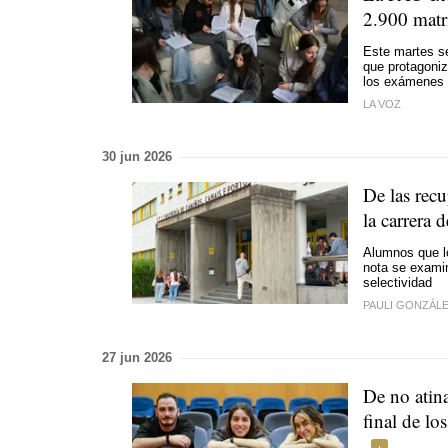
2.900 matr
Este martes s
que protagoniz
los exámenes
LA VOZ
30 jun 2026
De las recu
la carrera
Alumnos que lo
nota se examin
selectividad
PAULI GONZÁL
27 jun 2026
De no atina
final de lo