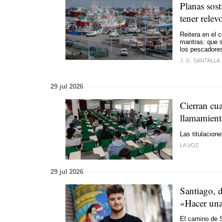
Planas sost
tener relev
Reitera en el 
mantras: que s
los pescadore
J. G. SANTALLA
29 jul 2026
Cierran cua
llamamient
Las titulacion
LA VOZ
29 jul 2026
Santiago, d
«Hacer una
El camino de S