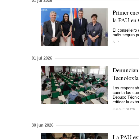
01 jul 2026
Primer enc
la PAU en 
El conselleir
máis seguro po
S. P.
01 jul 2026
Denuncian 
Tecnoloxía
Los responsabl
cuenta las cue
Debuxo Técnico
criticar la ext
JORGE NOYA
30 jun 2026
La PAU extr