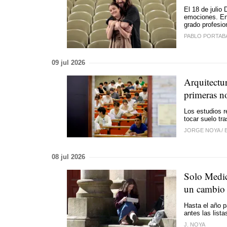
El 18 de julio
emociones. En 
grado profesio
PABLO PORTAB
09 jul 2026
Arquitectu
primeras no
Los estudios r
tocar suelo tr
JORGE NOYA
/
08 jul 2026
Solo Medici
un cambio 
Hasta el año p
antes las lista
J. NOYA