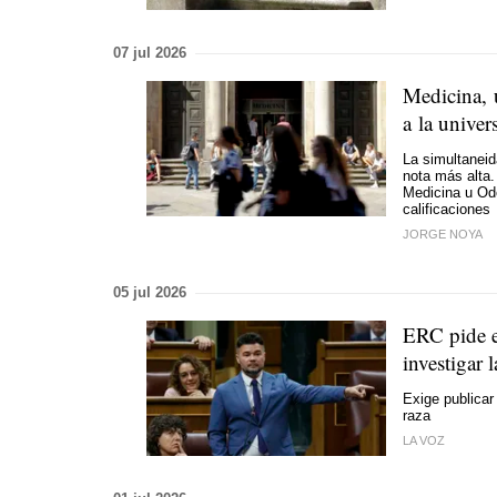
07 jul 2026
Medicina, 
a la univer
La simultaneid
nota más alta.
Medicina u Odo
calificaciones
JORGE NOYA
05 jul 2026
ERC pide e
investigar 
Exige publicar 
raza
LA VOZ