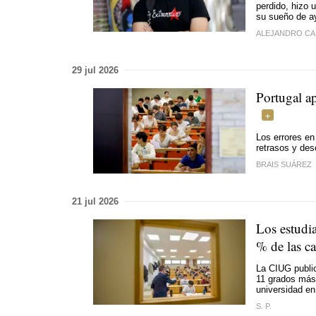
perdido, hizo 
su sueño de ay
ALEJANDRO CA
29 jul 2026
Portugal ap
Los errores en
retrasos y des
BRAIS SUÁREZ
21 jul 2026
Los estudia
% de las ca
La CIUG public
11 grados más.
universidad en 
S. P.