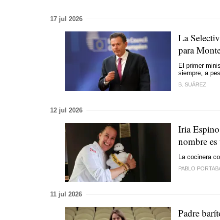
17 jul 2026
La Selecti
para Monte
El primer mini
siempre, a pes
B. SUÁREZ
12 jul 2026
Iria Espino
nombre es 
La cocinera co
PABLO PORTAB
11 jul 2026
Padre barít