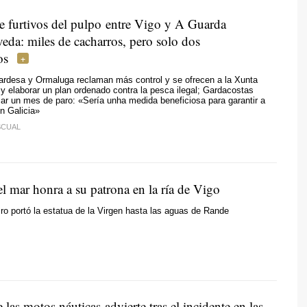
de furtivos del pulpo entre Vigo y A Guarda
veda: miles de cacharros, pero solo dos
os
ardesa y Ormaluga reclaman más control y se ofrecen a la Xunta
 y elaborar un plan ordenado contra la pesca ilegal; Gardacostas
ar un mes de paro: «
Sería unha medida beneficiosa para garantir a
n Galicia
»
SCUAL
el mar honra a su patrona en la ría de Vigo
ro portó la estatua de la Virgen hasta las aguas de Rande
e las motos náuticas advierte tras el incidente en las