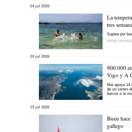
24 jul 2026
La tempera
tres seman
Supera por bas
PEDRO RODRÍ
24 jul 2026
900.000 eu
Vigo y A 
Mar apoya 14 i
de un centro d
barcos o la mo
19 jul 2026
Bueu hace 
gallego