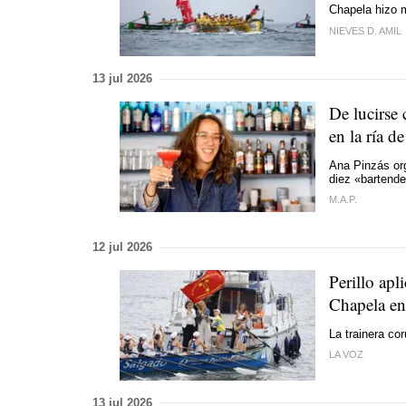
Chapela hizo 
NIEVES D. AMIL
13 jul 2026
De lucirse 
en la ría d
Ana Pinzás or
diez «bartende
M.A.P.
12 jul 2026
Perillo apl
Chapela en
La trainera co
LA VOZ
13 jul 2026