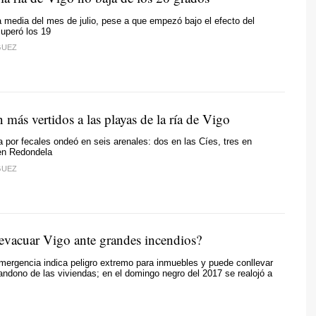
 media del mes de julio, pese a que empezó bajo el efecto del
superó los 19
GUEZ
n más vertidos a las playas de la ría de Vigo
a por fecales ondeó en seis arenales: dos en las Cíes, tres en
en Redondela
GUEZ
evacuar Vigo ante grandes incendios?
emergencia indica peligro extremo para inmuebles y puede conllevar
andono de las viviendas; en el domingo negro del 2017 se realojó a