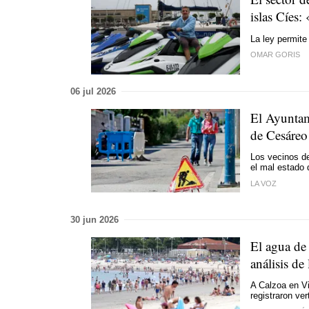
islas Cíes: 
La ley permite
OMAR GORIS
06 jul 2026
El Ayuntami
de Cesáreo
Los vecinos de
el mal estado d
LA VOZ
30 jun 2026
El agua de 
análisis de
A Calzoa en V
registraron ver