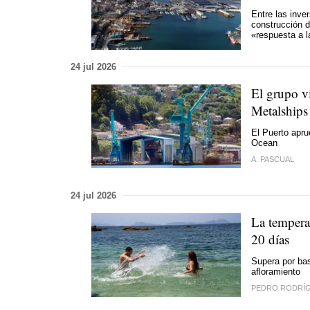
Entre las inve
construcción d
«respuesta a l
24 jul 2026
El grupo v
Metalships
El Puerto apru
Ocean
A. PASCUAL
24 jul 2026
La tempera
20 días
Supera por bas
afloramiento
PEDRO RODRÍ