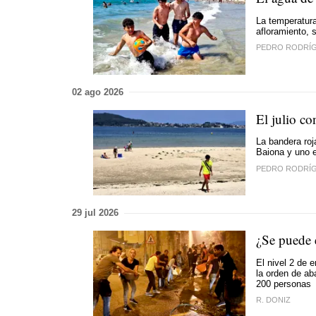
La temperatura
afloramiento, 
PEDRO RODRÍ
02 ago 2026
El julio co
La bandera roj
Baiona y uno 
PEDRO RODRÍ
29 jul 2026
¿Se puede 
El nivel 2 de 
la orden de ab
200 personas
R. DONIZ