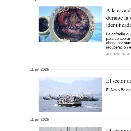
A la caza 
durante la 
identificad
La cofradía gu
para colaborar
aboga por sum
recuperación e
ALEJANDRA PA
11 jul 2026
El sector d
El Novo Baloei
11 jul 2026
El sector d