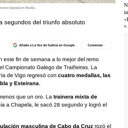
N
 bronce lograda en Moaña.
i
«
a segundos del triunfo absoluto
O.
Añade a La Voz de Galicia en Google
Comentar ·
 este fin de semana a lo mejor del remo
el
Campionato Galego de Traiñeiras
. La
ría de Vigo regresó con
cuatro medallas, las
bla y Esteirana
.
menos que un oro. La
trainera mixta de
a a Chapela, le sacó 28 segundo y logró el
ipulación masculina de Cabo da Cruz
rozó el