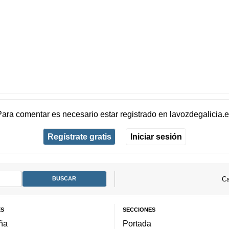
Para comentar es necesario
estar registrado
en
lavozdegalicia.
Regístrate gratis
Iniciar sesión
Ca
ES
SECCIONES
ña
Portada