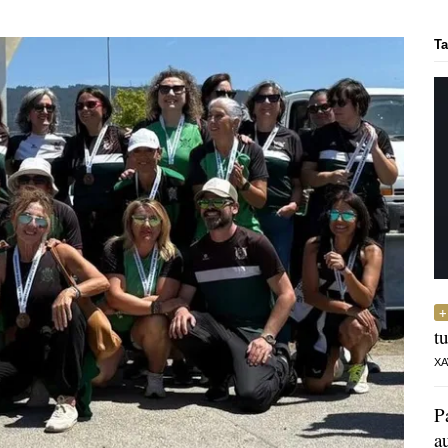
Ta
t
XA
P
a