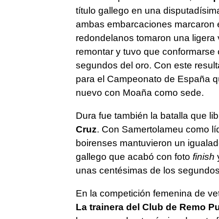
título gallego en una disputadísi
ambas embarcaciones marcaron el
redondelanos tomaron una ligera v
remontar y tuvo que conformarse 
segundos del oro. Con este resulta
para el Campeonato de España que
nuevo con Moaña como sede.
Dura fue también la batalla que li
Cruz
. Con Samertolameu como líde
boirenses mantuvieron un iguala
gallego que acabó con foto
finish
y
unas centésimas de los segundos
En la competición femenina de v
La trainera del Club de Remo P