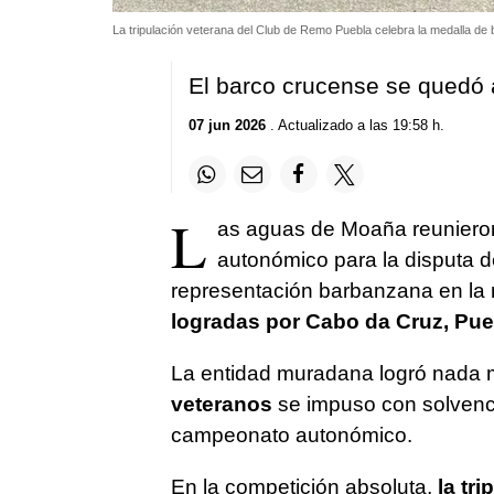
La tripulación veterana del Club de Remo Puebla celebra la medalla de
El barco crucense se quedó 
07 jun 2026
. Actualizado a las 19:58 h.
L
as aguas de Moaña reunieron
autonómico para la disputa d
representación barbanzana en la 
logradas por Cabo da Cruz, Pue
La entidad muradana logró nada 
veteranos
se impuso con solvenci
campeonato autonómico.
En la competición absoluta,
la tr