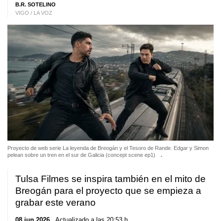
B.R. SOTELINO
VIGO / LA VOZ
Proyecto de web serie La leyenda de Breogán y el Tesoro de Rande. Edgar y Simon
pelean sobre un tren en el sur de Galicia (concept scene ep1)
.
Tulsa Filmes se inspira también en el mito de
Breogán para el proyecto que se empieza a
grabar este verano
08 jun 2026
. Actualizado a las 20:53 h.