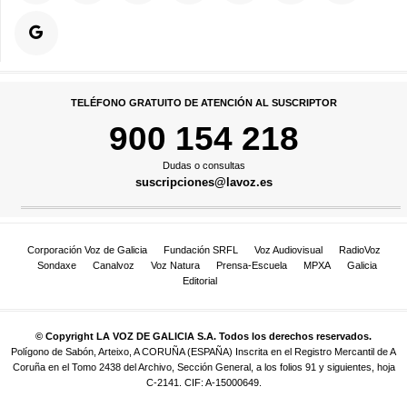
TELÉFONO GRATUITO DE ATENCIÓN AL SUSCRIPTOR
900 154 218
Dudas o consultas
suscripciones@lavoz.es
Corporación Voz de Galicia
Fundación SRFL
Voz Audiovisual
RadioVoz
Sondaxe
Canalvoz
Voz Natura
Prensa-Escuela
MPXA
Galicia
Editorial
© Copyright LA VOZ DE GALICIA S.A. Todos los derechos reservados.
Polígono de Sabón, Arteixo, A CORUÑA (ESPAÑA) Inscrita en el Registro Mercantil de A
Coruña en el Tomo 2438 del Archivo, Sección General, a los folios 91 y siguientes, hoja
C-2141. CIF: A-15000649.