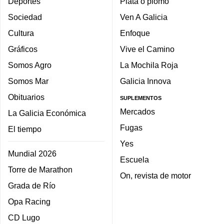
Deportes
Plata o plomo
Sociedad
Ven A Galicia
Cultura
Enfoque
Gráficos
Vive el Camino
Somos Agro
La Mochila Roja
Somos Mar
Galicia Innova
Obituarios
SUPLEMENTOS
Mercados
La Galicia Económica
Fugas
El tiempo
Yes
Mundial 2026
Escuela
Torre de Marathon
On, revista de motor
Grada de Río
Opa Racing
CD Lugo