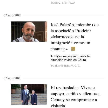
JOSE G. SANTALLA
07 ago 2026
José Palazón, miembro de
la asociación Prodein:
«Marruecos usa la
inmigración como un
chantaje»
Admite desconcierto ante la
situación vivida en Ceuta
YOEL ANSEDE
/
M. C. C.
07 ago 2026
El rey traslada a Vivas su
«apoyo, cariño y aliento» a
Ceuta y se compromete a
visitarla