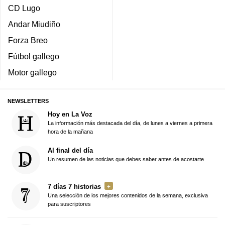
CD Lugo
Andar Miudiño
Forza Breo
Fútbol gallego
Motor gallego
NEWSLETTERS
Hoy en La Voz
La información más destacada del día, de lunes a viernes a primera
hora de la mañana
Al final del día
Un resumen de las noticias que debes saber antes de acostarte
7 días 7 historias
Una selección de los mejores contenidos de la semana, exclusiva
para suscriptores