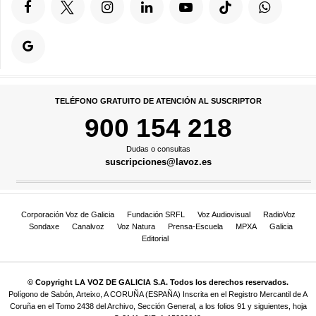
TELÉFONO GRATUITO DE ATENCIÓN AL SUSCRIPTOR
900 154 218
Dudas o consultas
suscripciones@lavoz.es
Corporación Voz de Galicia
Fundación SRFL
Voz Audiovisual
RadioVoz
Sondaxe
Canalvoz
Voz Natura
Prensa-Escuela
MPXA
Galicia
Editorial
© Copyright LA VOZ DE GALICIA S.A. Todos los derechos reservados.
Polígono de Sabón, Arteixo, A CORUÑA (ESPAÑA) Inscrita en el Registro Mercantil de A
Coruña en el Tomo 2438 del Archivo, Sección General, a los folios 91 y siguientes, hoja