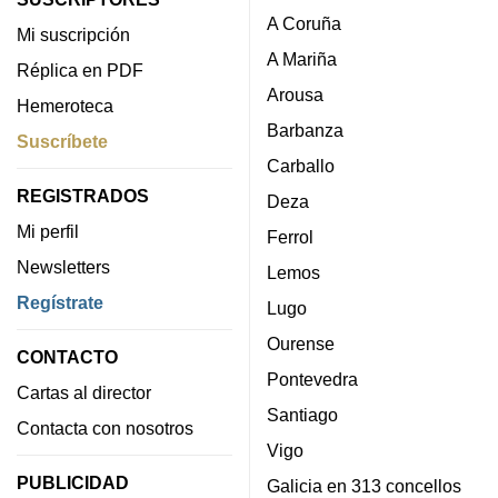
A Coruña
Mi suscripción
A Mariña
Réplica en PDF
Arousa
Hemeroteca
Barbanza
Suscríbete
Carballo
REGISTRADOS
Deza
Mi perfil
Ferrol
Newsletters
Lemos
Regístrate
Lugo
Ourense
CONTACTO
Pontevedra
Cartas al director
Santiago
Contacta con nosotros
Vigo
PUBLICIDAD
Galicia en 313 concellos