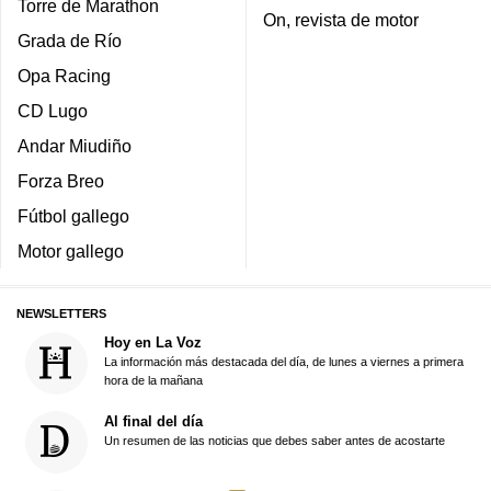
Torre de Marathon
On, revista de motor
Grada de Río
Opa Racing
CD Lugo
Andar Miudiño
Forza Breo
Fútbol gallego
Motor gallego
NEWSLETTERS
Hoy en La Voz
La información más destacada del día, de lunes a viernes a primera
hora de la mañana
Al final del día
Un resumen de las noticias que debes saber antes de acostarte