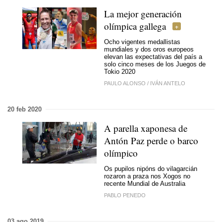
La mejor generación
olímpica gallega
Ocho vigentes medallistas
mundiales y dos oros europeos
elevan las expectativas del país a
solo cinco meses de los Juegos de
Tokio 2020
PAULO ALONSO
/
IVÁN ANTELO
20 feb 2020
A parella xaponesa de
Antón Paz perde
o barco
olímpico
Os pupilos nipóns do vilagarcián
rozaron a praza nos Xogos no
recente Mundial de Australia
PABLO PENEDO
03 ago 2019