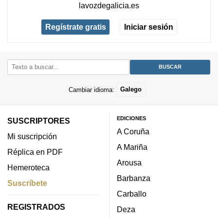
lavozdegalicia.es
Regístrate gratis
Iniciar sesión
Cambiar idioma:
Galego
EDICIONES
SUSCRIPTORES
A Coruña
Mi suscripción
A Mariña
Réplica en PDF
Arousa
Hemeroteca
Barbanza
Suscríbete
Carballo
REGISTRADOS
Deza