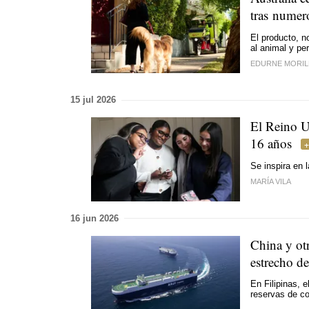
tras numer
El producto, n
al animal y per
EDURNE MORIL
15 jul 2026
El Reino U
16 años
Se inspira en 
MARÍA VILA
16 jun 2026
China y otr
estrecho d
En Filipinas, 
reservas de c