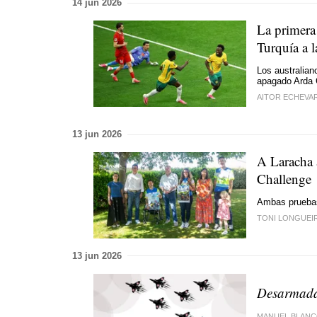
14 jun 2026
La primera
Turquía a l
Los australian
apagado Arda 
AITOR ECHEVA
13 jun 2026
A Laracha 
Challenge
Ambas pruebas 
TONI LONGUEI
13 jun 2026
Desarmada
MANUEL BLANC