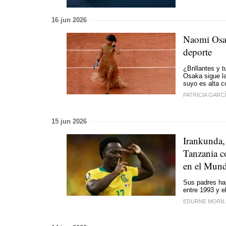
16 jun 2026
Naomi Osak
deporte
¿Brillantes y 
Osaka sigue la 
suyo es alta c
PATRICIA GARC
15 jun 2026
Irankunda,
Tanzania c
en el Mund
Sus padres hab
entre 1993 y e
EDURNE MORIL