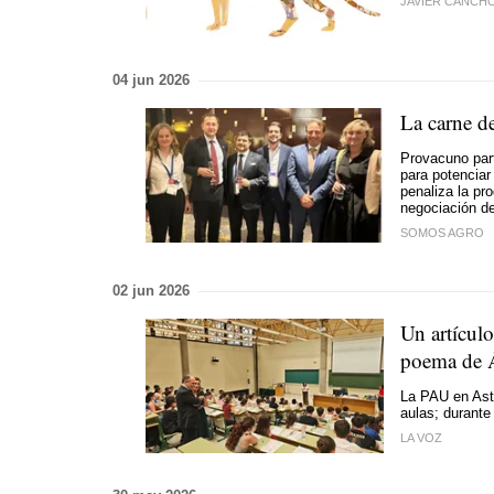
JAVIER CANCH
04 jun 2026
La carne d
Provacuno part
para potenciar
penaliza la pr
negociación d
SOMOS AGRO
02 jun 2026
Un artículo
poema de Á
La PAU en Astu
aulas; durante
LA VOZ