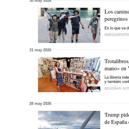
30 may 2026
Los caminos
peregrinos
En lo que va d
MARGA MOSTE
31 may 2026
Trotalibros
mano» en 
La librería in
y también «onl
BEGOÑA R. SO
28 may 2026
Trump pide
de España d