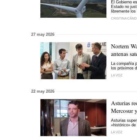
El Gobierno e
Estado no just
libremente los
CRISTINA CÁND
27 may 2026
Nortern Wa
antenas sate
La compañía p
los próximos 
LA VOZ
22 may 2026
Asturias re
Mercosur y 
Asturias super
«histórico» de
LA VOZ