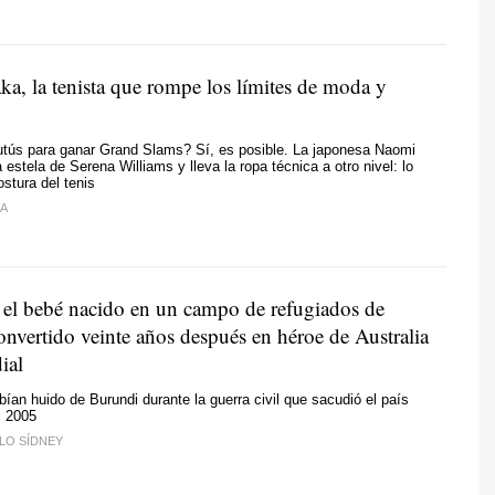
a, la tenista que rompe los límites de moda y
tutús para ganar Grand Slams? Sí, es posible. La japonesa Naomi
estela de Serena Williams y lleva la ropa técnica a otro nivel: lo
ostura del tenis
ÍA
 el bebé nacido en un campo de refugiados de
onvertido veinte años después en héroe de Australia
ial
ían huido de Burundi durante la guerra civil que sacudió el país
l 2005
LO SÍDNEY