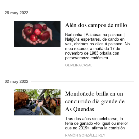
28 may 2022
Alén dos campos de millo
Barbantia | Palabras na paisaxe |
Nalgúns espertares, de cando en
vez, abrimos os ollos á paisaxe. No
meu recordo, a mañá do 17 de
novembro de 1983 orballa con
perseveranza endémica
OLIVEIRA CASAL
02 may 2022
Mondoñedo brilla en un
concurrido día grande de
As Quendas
Tras dos años sin celebrarse, la
feria de ganado
«foi igual ou mellor
que no 2019»
, afirma la comisión
RAMÓN GONZÁLEZ REY