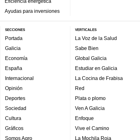
Eficiencia energética
Ayudas para inversiones
SECCIONES
VERTICALES
Portada
La Voz de la Salud
Galicia
Sabe Bien
Economía
Global Galicia
España
Estudiar en Galicia
Internacional
La Cocina de Frabisa
Opinión
Red
Deportes
Plata o plomo
Sociedad
Ven A Galicia
Cultura
Enfoque
Gráficos
Vive el Camino
Somos Agro
La Mochila Roja